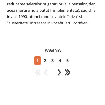
reducerea salariilor bugetarilor (si a pensiilor, dar
acea masura nu a putut fi implementata), sau chiar
in anii 1990, atunci cand cuvintele “criza” si
“austeritate” intrasera in vocabularul cotidian.
PAGINA
1
2
3
4
5