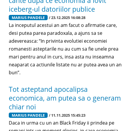
cante dupa ce economia a lovit
iceberg-ul datoriilor publice
MARIUS PANDELE
/ 23.12.2025 16:08:28
La inceputul acestui an am facut o afirmatie care,
desi putea parea paradoxala, a ajuns sa se
adevereasca: “In privinta evolutiei economiei
romanesti asteptarile nu au cum sa fie unele prea
mari pentru anul in curs, insa asta nu inseamna
neaparat ca actiunile listate nu ar putea avea un an
bun”.
Tot asteptand apocalipsa
economica, am putea sa o generam
chiar noi
MARIUS PANDELE
/ 11.11.2025 15:45:23
Daca in urma cu un an Black Friday ii prindea pe
romani intr-un moment glorios, in care economia