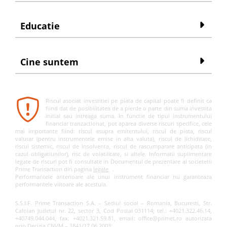
Educatie
Cine suntem
Riscul asociat investitiei pe piata de capital poate fi definit ca
fiind dat de posibilitatea de a pierde o parte din suma investita
initial sau intreaga suma. In functie de tipul instrumentului
financiar tranzactionat, pot aparea diverse riscuri specifice, cele
mai importante fiind: riscul asupra emitentului, riscul de piata, riscul
valutar (pentru instrumentele emise in alta valuta), riscul de lichiditate,
riscul sistemic, riscul de insolventa, riscul de rascumparare anticipata (in
cazul obligatiunilor), risc de volatilitate, si altele. Informatii suplimentare
legate de riscuri pot fi consultate in Documentul de prezentare al societetii
Prime Transaction din pagina
legale
.
Performantele anterioare ale unui instrument financiar nu garanteaza
performantele viitoare ale acestuia.
S.S.I.F. Prime Transaction S.A. – Sediul social – Romania, Bucuresti, Str.
Caloian Judetul nr. 22, sector 3, Cod Postal 031114; tel.: +4021.322.46.14,
+40749.044.044, fax: +4021.321.59.81, email: office@primet.ro autorizata
prin Decizia CNVM – 1841/17.06.2003;