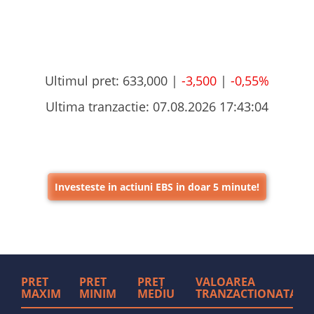
Ultimul pret:
633,000 |
-3,500
|
-0,55%
Ultima tranzactie:
07.08.2026 17:43:04
Investeste in actiuni EBS in doar 5 minute!
PRET
PRET
PREȚ
VALOAREA
MAXIM
MINIM
MEDIU
TRANZACTIONATA