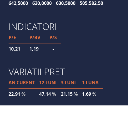
642,5000
630,0000
630,5000
505.582,50
8
INDICATORI
P/E
P/BV
P/S
10,21
1,19
-
VARIATII PRET
AN CURENT
12 LUNI
3 LUNI
1 LUNA
22,91
%
47,14
%
21,15
%
1,69
%