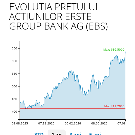
EVOLUTIA PRETULUI
ACTIUNILOR ERSTE
GROUP BANK AG (EBS)
650
Max: 636,5000
600
550
500
450
Min: 411,2000
400
08.08.2025
07.11.2025
06.02.2026
08.05.2026
07.08.2026
YTD
1 an
3 ani
5 ani