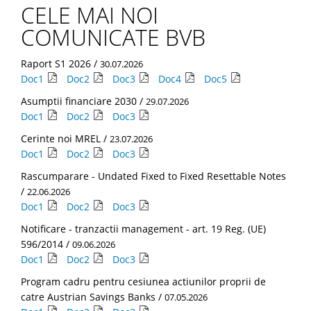
CELE MAI NOI
COMUNICATE BVB
Raport S1 2026 /
30.07.2026
Doc1
Doc2
Doc3
Doc4
Doc5
Asumptii financiare 2030 /
29.07.2026
Doc1
Doc2
Doc3
Cerinte noi MREL /
23.07.2026
Doc1
Doc2
Doc3
Rascumparare - Undated Fixed to Fixed Resettable Notes
/
22.06.2026
Doc1
Doc2
Doc3
Notificare - tranzactii management - art. 19 Reg. (UE)
596/2014 /
09.06.2026
Doc1
Doc2
Doc3
Program cadru pentru cesiunea actiunilor proprii de
catre Austrian Savings Banks /
07.05.2026