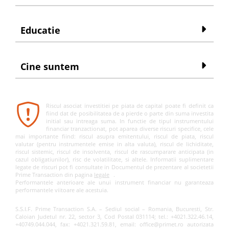
Educatie
Cine suntem
Riscul asociat investitiei pe piata de capital poate fi definit ca
fiind dat de posibilitatea de a pierde o parte din suma investita
initial sau intreaga suma. In functie de tipul instrumentului
financiar tranzactionat, pot aparea diverse riscuri specifice, cele
mai importante fiind: riscul asupra emitentului, riscul de piata, riscul
valutar (pentru instrumentele emise in alta valuta), riscul de lichiditate,
riscul sistemic, riscul de insolventa, riscul de rascumparare anticipata (in
cazul obligatiunilor), risc de volatilitate, si altele. Informatii suplimentare
legate de riscuri pot fi consultate in Documentul de prezentare al societetii
Prime Transaction din pagina
legale
.
Performantele anterioare ale unui instrument financiar nu garanteaza
performantele viitoare ale acestuia.
S.S.I.F. Prime Transaction S.A. – Sediul social – Romania, Bucuresti, Str.
Caloian Judetul nr. 22, sector 3, Cod Postal 031114; tel.: +4021.322.46.14,
+40749.044.044, fax: +4021.321.59.81, email: office@primet.ro autorizata