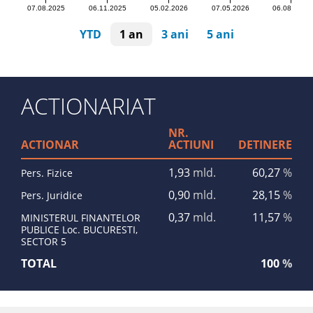
07.08.2025
06.11.2025
05.02.2026
07.05.2026
06.08.2026
YTD
1 an
3 ani
5 ani
ACTIONARIAT
NR.
ACTIONAR
ACTIUNI
DETINERE
1,93
mld.
60,27
%
Pers. Fizice
0,90
mld.
28,15
%
Pers. Juridice
0,37
mld.
11,57
%
MINISTERUL FINANTELOR
PUBLICE Loc. BUCURESTI,
SECTOR 5
TOTAL
100
%