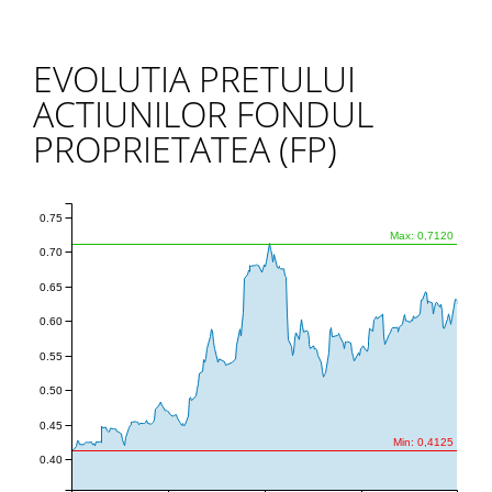
EVOLUTIA PRETULUI
ACTIUNILOR FONDUL
PROPRIETATEA (FP)
0.75
Max: 0,7120
0.70
0.65
0.60
0.55
0.50
0.45
Min: 0,4125
0.40