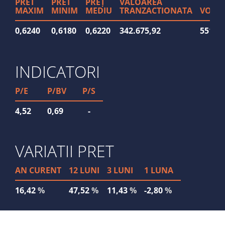
PRET
PRET
PREȚ
VALOAREA
MAXIM
MINIM
MEDIU
TRANZACTIONATA
VOLU
0,6240
0,6180
0,6220
342.675,92
551.3
INDICATORI
P/E
P/BV
P/S
4,52
0,69
-
VARIATII PRET
AN CURENT
12 LUNI
3 LUNI
1 LUNA
16,42
%
47,52
%
11,43
%
-2,80
%