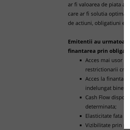
ar fi valoarea de piata a
care ar fi solutia optima
de actiuni, obligatiuni etc.
Emitentii au urmatoare
finantarea prin obligati
Acces mai usor la 
restrictionarii cr
Acces la finantar
indelungat bine de
Cash Flow disponi
determinata;
Elasticitate fata d
Vizibilitate prin 