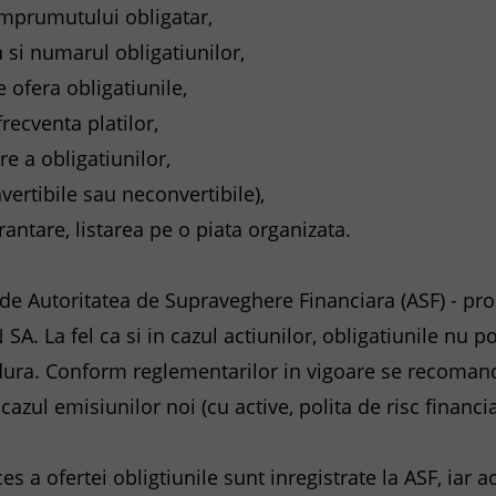
 imprumutului obligatar,
 si numarul obligatiunilor,
 ofera obligatiunile,
frecventa platilor,
e a obligatiunilor,
nvertibile sau neconvertibile),
antare, listarea pe o piata organizata.
 de Autoritatea de Supraveghere Financiara (ASF) - p
 La fel ca si in cazul actiunilor, obligatiunile nu pot
dura. Conform reglementarilor in vigoare se recoman
cazul emisiunilor noi (cu active, polita de risc financia
s a ofertei obligtiunile sunt inregistrate la ASF, iar ac