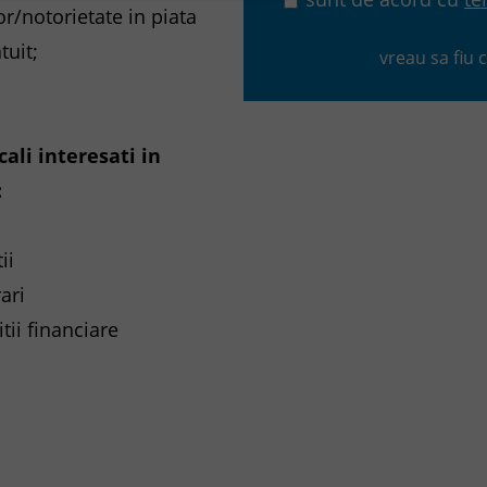
or/notorietate in piata
tuit;
vreau sa fiu 
cali interesati in
:
ii
ari
itii financiare