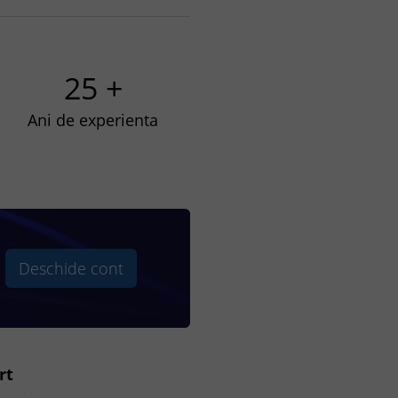
25 +
Ani de experienta
Deschide cont
rt