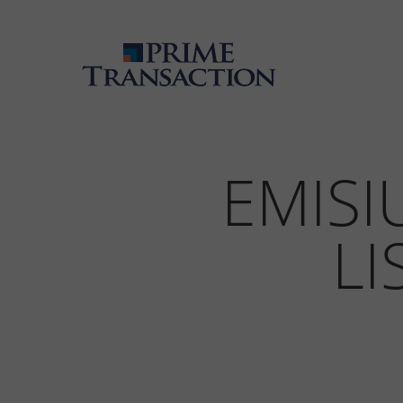
EMISI
LI