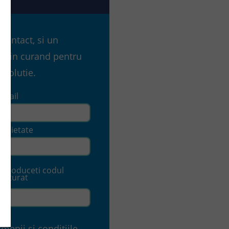
 contact, si un
cta in curand pentru
 solutie.
Email
Societate
Introduceti codul
alaturat
rmenii si conditiile