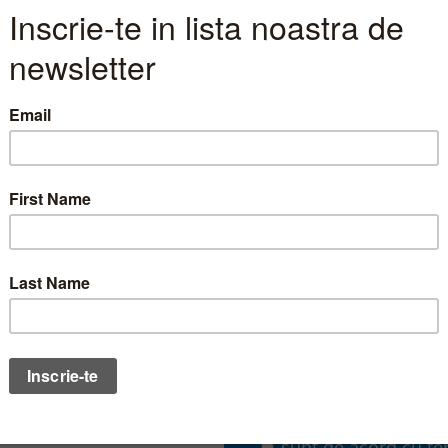
 companiei, precum si
 de finantare (emisiunea
Lasa-ne datele tale de
).
specialist te va conta
a-ti oferi cea mai buna
le avantaje la
uni:
Nume complet
finantare in conditiile
editului bancar;
Telefon
e pe un termen mai
finit;
bil pe o perioada
e gradul de indatorare;
promovarea emitentului in
sunt de acord cu
te