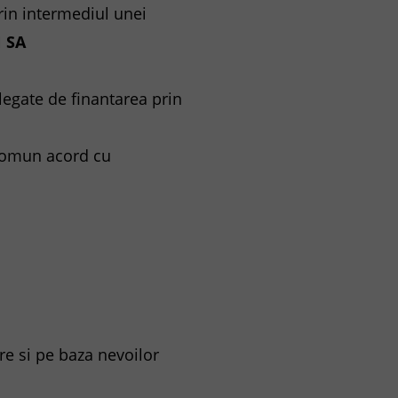
prin intermediul unei
N SA
egate de finantarea prin
 comun acord cu
re si pe baza nevoilor