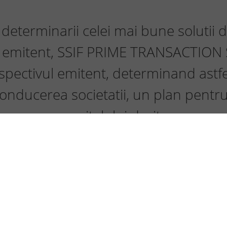
determinarii celei mai bune solutii 
e emitent, SSIF PRIME TRANSACTION S
espectivul emitent, determinand ast
onducerea societatii, un plan pentr
capitalului dorit.
iagnosticul economico-
va ofera o imagine ampla
Cu o experianta de pes
onomice ale firmei,
de capital, te asigura
 mai multe metode, care
diligenta din partea e