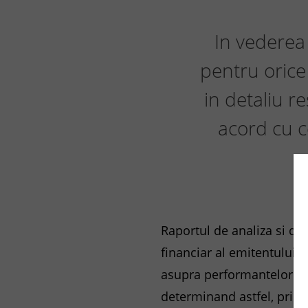
In vederea 
pentru oric
in detaliu r
acord cu c
Raportul de analiza si d
financiar al emitentului 
asupra performantelor ec
determinand astfel, prin