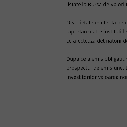
listate la Bursa de Valor
O societate emitenta de ob
raportare catre institutii
ce afecteaza detinatorii d
Dupa ce a emis obligatiun
prospectul de emisiune. L
investitorilor valoarea n