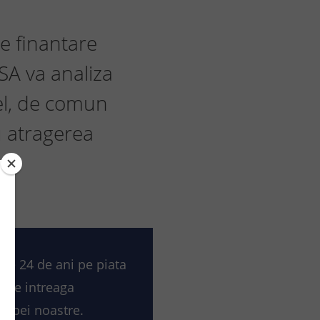
de finantare
A va analiza
fel, de comun
u atragerea
te 24 de ani pe piata
m de intreaga
chipei noastre.