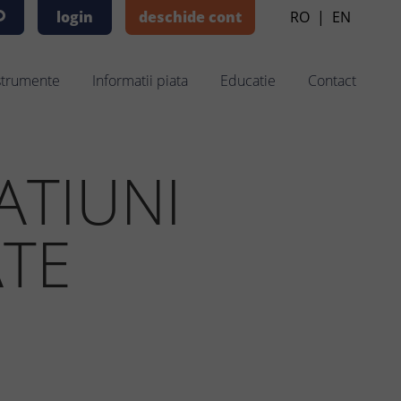
login
deschide cont
RO
|
EN
strumente
Informatii piata
Educatie
Contact
ATIUNI
ATE