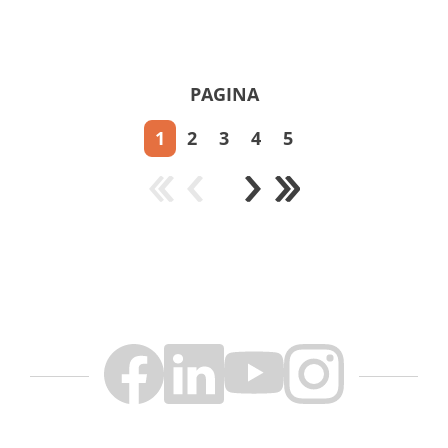
PAGINA
1
2
3
4
5