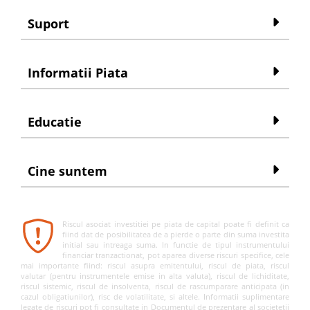
Suport
Informatii Piata
Educatie
Cine suntem
Riscul asociat investitiei pe piata de capital poate fi definit ca
fiind dat de posibilitatea de a pierde o parte din suma investita
initial sau intreaga suma. In functie de tipul instrumentului
financiar tranzactionat, pot aparea diverse riscuri specifice, cele
mai importante fiind: riscul asupra emitentului, riscul de piata, riscul
valutar (pentru instrumentele emise in alta valuta), riscul de lichiditate,
riscul sistemic, riscul de insolventa, riscul de rascumparare anticipata (in
cazul obligatiunilor), risc de volatilitate, si altele. Informatii suplimentare
legate de riscuri pot fi consultate in Documentul de prezentare al societetii