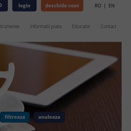
login
deschide cont
RO
|
EN
strumente
Informatii piata
Educatie
Contact