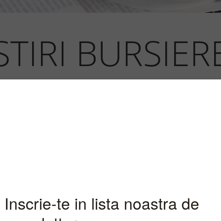
STIRI BURSIER
INFORMATII PIATA
re a pretului unui instrument financi
origine o stire bursiera. Noi iti punem
celor mai importante stiri financiare 
a lua deciziile investitionale in depl