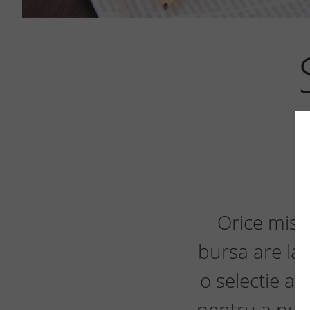
Orice misca
bursa are la 
o selectie a 
pentru a pute