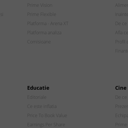
Prime Vision
Alimen
si
Prime Flexible
Inaint
Platforma - Arena XT
De ce 
Platforma analiza
Afla c
Comisioane
Profil 
Finan
Educatie
Cine
Editoriale
De ce 
Ce este inflatia
Preze
Price To Book Value
Echip
Earnings Per Share
Prime 