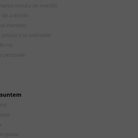
tarea contului de investitii
e de a decide
sa investesti
e produs ti se potriveste
de risc
te personale
 suntem
noi
ntare
a
in presa