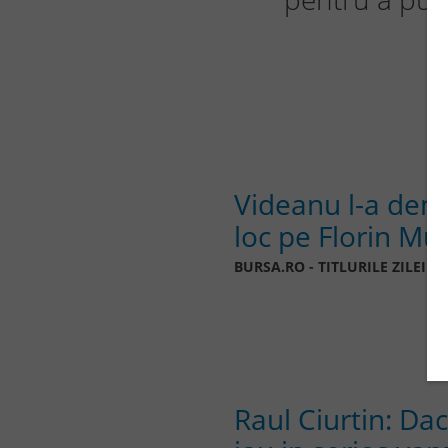
Videanu l-a demi
loc pe Florin M
BURSA.RO - TITLURILE ZILEI
Raul Ciurtin: Da