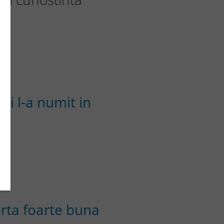
si l-a numit in
erta foarte buna