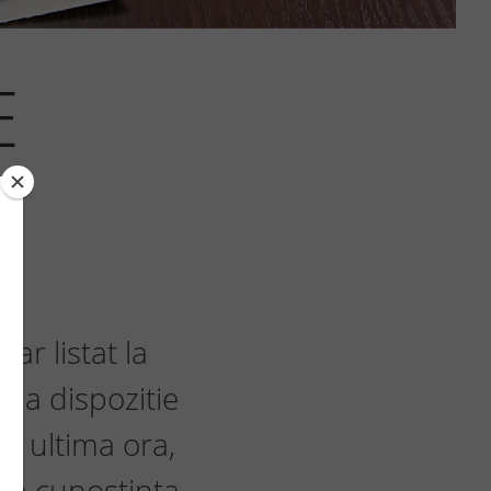
E
ar listat la
 la dispozitie
de ultima ora,
ina cunostinta