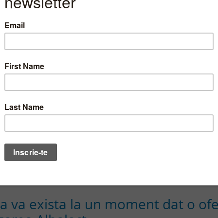
de cauza.
06.10.2009
s pe directorul general al Transgaz 
untean
TGN
05.10.2009
ca va exista la un moment dat o of