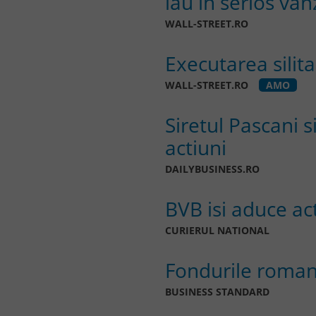
iau in serios va
WALL-STREET.RO
Executarea silit
WALL-STREET.RO
AMO
Siretul Pascani 
actiuni
DAILYBUSINESS.RO
BVB isi aduce act
CURIERUL NATIONAL
Fondurile romane
BUSINESS STANDARD