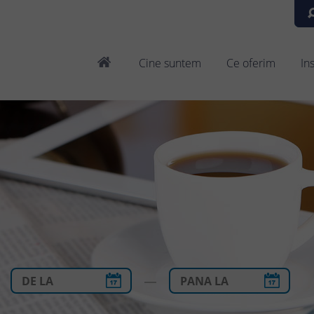
Cine suntem
Ce oferim
In
—