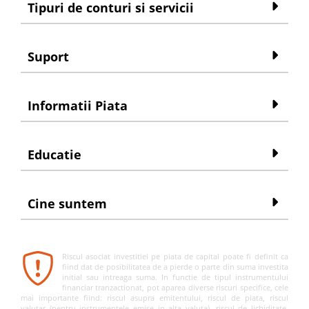
Tipuri de conturi si servicii
Suport
Informatii Piata
Educatie
Cine suntem
Riscul asociat investitiei pe piata de capital poate fi definit ca
fiind dat de posibilitatea de a pierde o parte din suma investita
initial sau intreaga suma. In functie de tipul instrumentului
financiar tranzactionat, pot aparea diverse riscuri specifice, cele
mai importante fiind: riscul asupra emitentului, riscul de piata, riscul
valutar (pentru instrumentele emise in alta valuta), riscul de lichiditate,