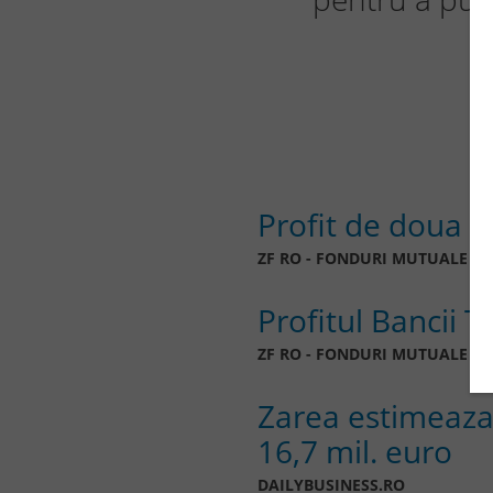
Profit de doua 
ZF RO - FONDURI MUTUALE
Profitul Bancii T
ZF RO - FONDURI MUTUALE
Zarea estimeaza 
16,7 mil. euro
DAILYBUSINESS.RO