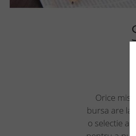
Orice misca
bursa are la 
o selectie a 
pentru a pute