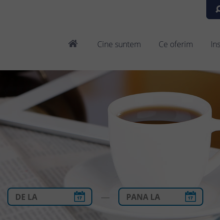
Cine suntem
Ce oferim
In
—