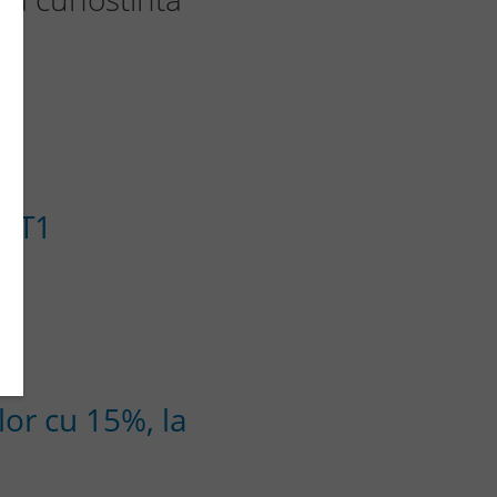
n T1
lor cu 15%, la