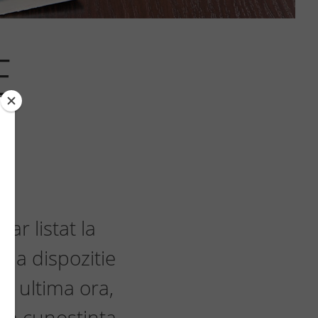
E
ar listat la
 la dispozitie
de ultima ora,
ina cunostinta