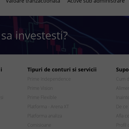
Valoare tranzactionata
Active sub administrare
 sa investesti?
i
Tipuri de conturi si servicii
Supo
Prime Independence
Cum d
Prime Vision
Alimen
si
Prime Flexible
Inaint
Platforma - Arena XT
De ce 
Platforma analiza
Afla c
Comisioane
Profil 