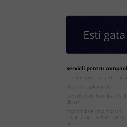
Esti gata
Servicii pentru compani
Finantare prin listarea la bursa
Majorare capital social
Consultanta in fuziuni, achizitii 
divizari
Programul de rascumparari
actiuni proprii si stock option
plan