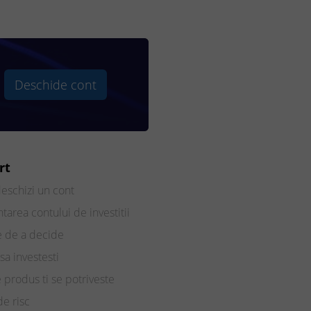
Deschide cont
rt
eschizi un cont
tarea contului de investitii
e de a decide
sa investesti
e produs ti se potriveste
de risc