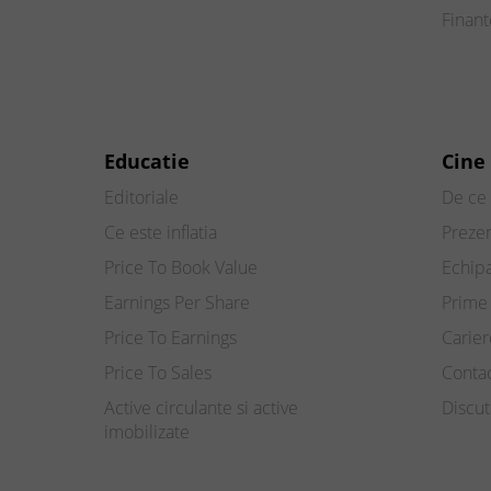
Finan
Educatie
Cine
Editoriale
De ce 
Ce este inflatia
Preze
Price To Book Value
Echip
Earnings Per Share
Prime 
Price To Earnings
Carier
Price To Sales
Conta
Active circulante si active
Discut
imobilizate