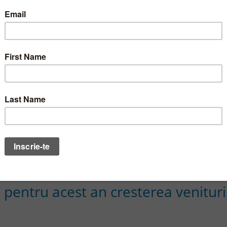
de cauza.
27.04.2007
ori mai mic pentru Turbomecanica i
TBM
ransilvania a crescut cu 14% in T1
TLV
pentru acest an cresterea venituri