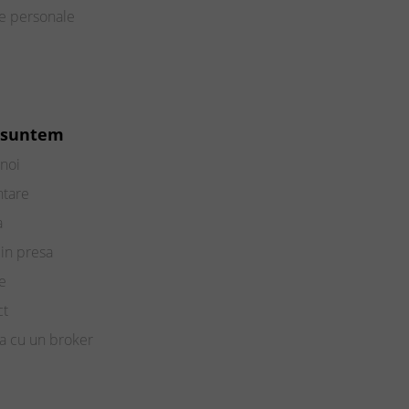
te personale
 suntem
noi
ntare
a
in presa
e
ct
a cu un broker