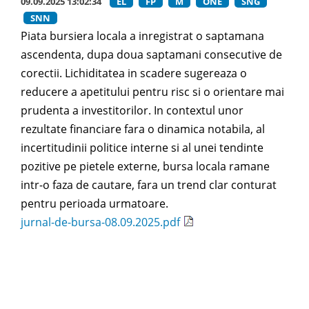
09.09.2025 13:02:34
EL
FP
M
ONE
SNG
SNN
Piata bursiera locala a inregistrat o saptamana
ascendenta, dupa doua saptamani consecutive de
corectii. Lichiditatea in scadere sugereaza o
reducere a apetitului pentru risc si o orientare mai
prudenta a investitorilor. In contextul unor
rezultate financiare fara o dinamica notabila, al
incertitudinii politice interne si al unei tendinte
pozitive pe pietele externe, bursa locala ramane
intr-o faza de cautare, fara un trend clar conturat
pentru perioada urmatoare.
jurnal-de-bursa-08.09.2025.pdf