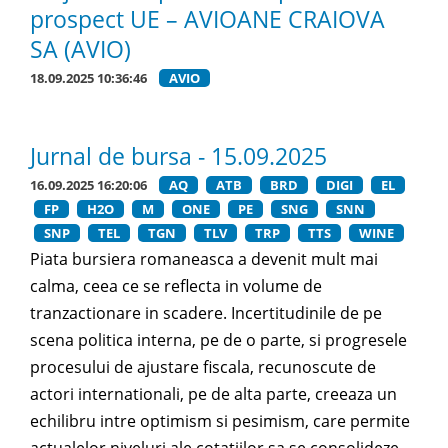
prospect UE – AVIOANE CRAIOVA
SA (AVIO)
18.09.2025 10:36:46
AVIO
Jurnal de bursa - 15.09.2025
16.09.2025 16:20:06
AQ
ATB
BRD
DIGI
EL
FP
H2O
M
ONE
PE
SNG
SNN
SNP
TEL
TGN
TLV
TRP
TTS
WINE
Piata bursiera romaneasca a devenit mult mai
calma, ceea ce se reflecta in volume de
tranzactionare in scadere. Incertitudinile de pe
scena politica interna, pe de o parte, si progresele
procesului de ajustare fiscala, recunoscute de
actori internationali, pe de alta parte, creeaza un
echilibru intre optimism si pesimism, care permite
actualelor niveluri ale cotatiilor sa se consolideze.