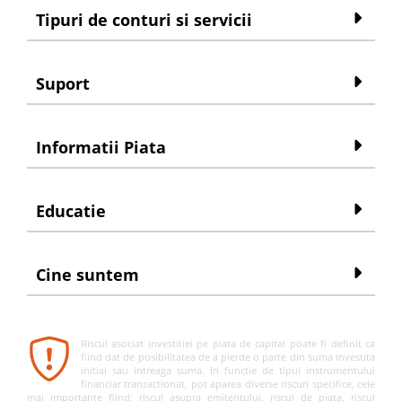
Tipuri de conturi si servicii
Suport
Informatii Piata
Educatie
Cine suntem
Riscul asociat investitiei pe piata de capital poate fi definit ca
fiind dat de posibilitatea de a pierde o parte din suma investita
initial sau intreaga suma. In functie de tipul instrumentului
financiar tranzactionat, pot aparea diverse riscuri specifice, cele
mai importante fiind: riscul asupra emitentului, riscul de piata, riscul