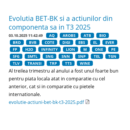
Evolutia BET-BK si a actiunilor din
componenta sa in T3 2025
03.10.2025 11:42:49
AQ
AROBS
ATB
BIO
BRD
BVB
COTE
DIGI
EBS
EL
EVER
FP
H2O
INFINITY
LION
M
ONE
PE
SFG
SMTL
SNG
SNN
SNP
TEL
TGN
TLV
TRANSI
TRP
TTS
WINE
Al treilea trimestru al anului a fost unul foarte bun
pentru piata locala atat in comparatie cu cel
anterior, cat si in comparatie cu pietele
internationale.
evolutie-actiuni-bet-bk-t3-2025.pdf