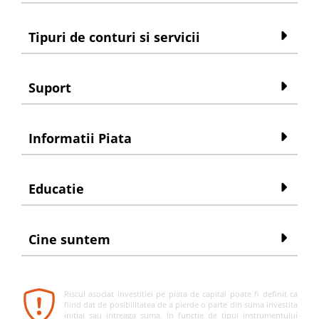
Tipuri de conturi si servicii
Suport
Informatii Piata
Educatie
Cine suntem
Riscul asociat investitiei pe piata de capital poate fi definit ca
fiind dat de posibilitatea de a pierde o parte din suma investita
initial sau intreaga suma. In functie de tipul instrumentului