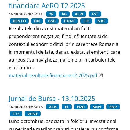
financiare AeRO T2 2025
16.10.2025 16:34:11
2P
AG
ALW
AST
BENTO
DN
GSH
HUNT
LIH
NRF
Rezultatele din acest material au fost
preponderent negative, fiind influentate si de
contextul economic dificil prin care trece Romania
in momentul de fata, dar au existat si emitenti care
au reusit sa navigheze mai bine prin turbulentele
economice.
material-rezultate-financiare-t2-2025.pdf
Jurnal de Bursa - 13.10.2025
14.10.2025 13:34:13
ATB
EL
H2O
SNN
SNP
TTS
WINE
Luna octombrie, asociata in folclorul investitional
cu perioada marilor crahuri bursiere, nu confirma