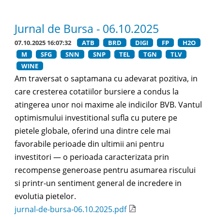
Jurnal de Bursa - 06.10.2025
07.10.2025 16:07:32
ATB
BRD
DIGI
FP
H2O
M
SFG
SNN
SNP
TEL
TGN
TLV
WINE
Am traversat o saptamana cu adevarat pozitiva, in
care cresterea cotatiilor bursiere a condus la
atingerea unor noi maxime ale indicilor BVB. Vantul
optimismului investitional sufla cu putere pe
pietele globale, oferind una dintre cele mai
favorabile perioade din ultimii ani pentru
investitori — o perioada caracterizata prin
recompense generoase pentru asumarea riscului
si printr-un sentiment general de incredere in
evolutia pietelor.
jurnal-de-bursa-06.10.2025.pdf