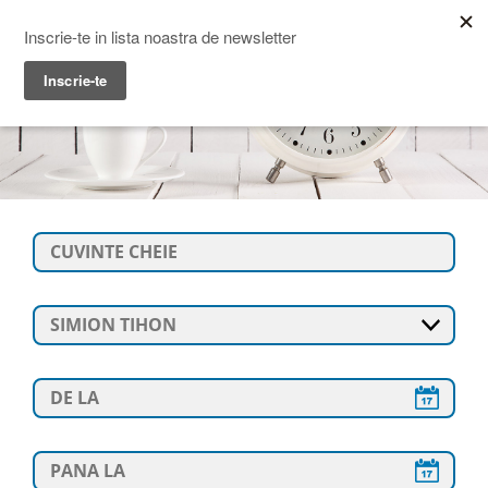
Prime Transaction
Menu
SIMION TIHON