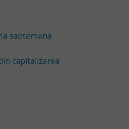
ltima saptamana
 din capitalizarea