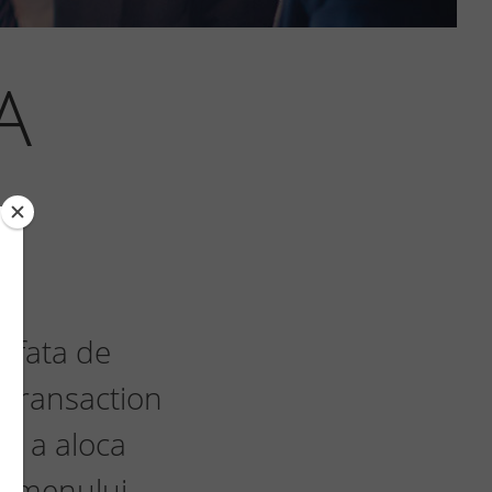
A
a fata de
e Transaction
e a aloca
enomenului