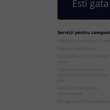
Esti gata
Servicii pentru compani
Finantare prin listarea la bursa
Majorare capital social
Consultanta in fuziuni, achizitii 
divizari
Programul de rascumparari
actiuni proprii si stock option
plan
Emisiune de obligatiuni
listate/nelistate
Retragere de la tranzactionare