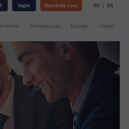
login
deschide cont
RO
|
EN
strumente
Informatii piata
Educatie
Contact