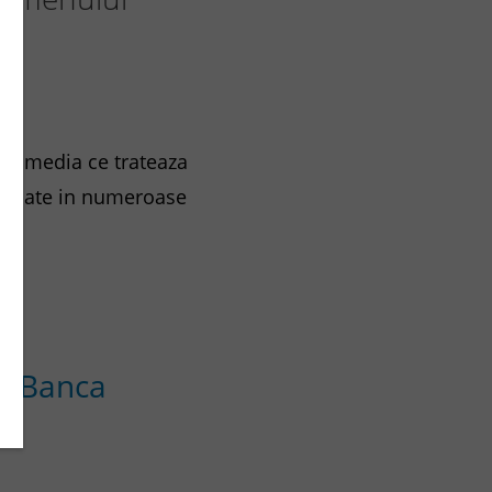
ale media ce trateaza
reluate in numeroase
u 'Banca