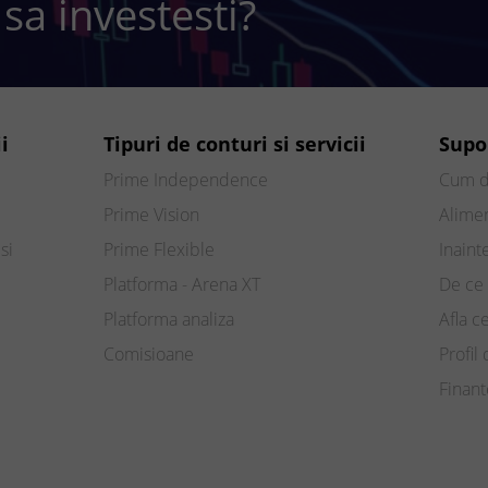
 sa investesti?
i
Tipuri de conturi si servicii
Supo
Prime Independence
Cum d
Prime Vision
Alimen
si
Prime Flexible
Inaint
Platforma - Arena XT
De ce 
Platforma analiza
Afla c
Comisioane
Profil 
Finan