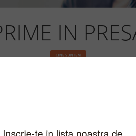
PRIME IN PRES
CINE SUNTEM
xat ca obiectiv principal deschidere
i la piata. In acest sens, relatia Prim
media s-a axat pe viziunea noastra d
entru popularizare si explicarea f