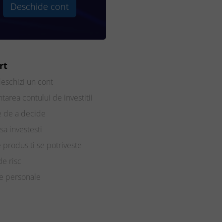
Deschide cont
rt
eschizi un cont
tarea contului de investitii
e de a decide
sa investesti
e produs ti se potriveste
de risc
te personale