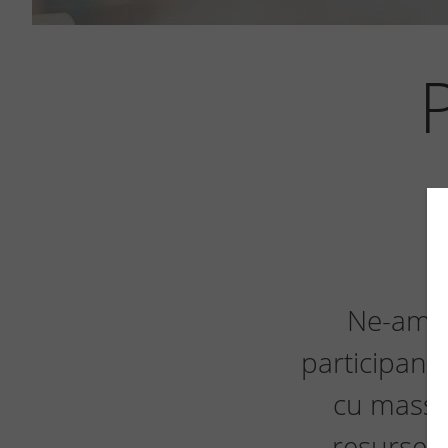
Ne-am fi
participanti
cu mass-
resurse p