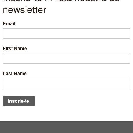
bursier.
 societatii furnizeaza deseori opinii principalelor can
aterialele realizate de Departamentul Analiza sunt p
30.01.2009
roape 400 de milioane de lei pentr