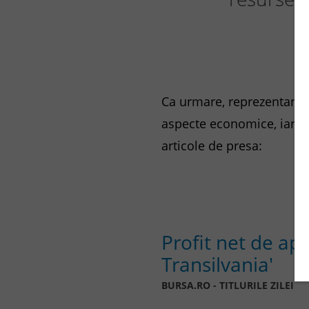
Ca urmare, reprezentantii
aspecte economice, iar m
articole de presa:
Profit net de ap
Transilvania'
BURSA.RO - TITLURILE ZILEI