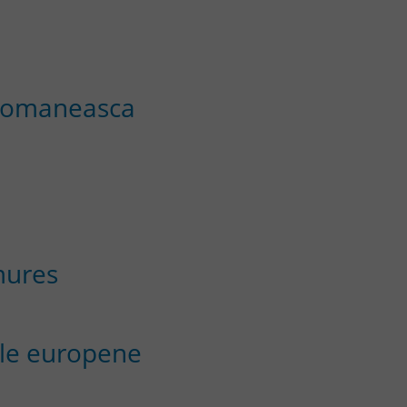
 romaneasca
mures
tele europene