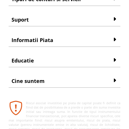
Suport
Informatii Piata
Educatie
Cine suntem
Riscul asociat investitiei pe piata de capital poate fi definit ca
fiind dat de posibilitatea de a pierde o parte din suma investita
initial sau intreaga suma. In functie de tipul instrumentului
financiar tranzactionat, pot aparea diverse riscuri specifice, cele
mai importante fiind: riscul asupra emitentului, riscul de piata, riscul
valutar (pentru instrumentele emise in alta valuta), riscul de lichiditate,
riscul sistemic, riscul de insolventa, riscul de rascumparare anticipata (in