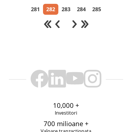
281
282
283
284
285
10,000 +
Investitori
700 milioane +
Valoare tranzactionata