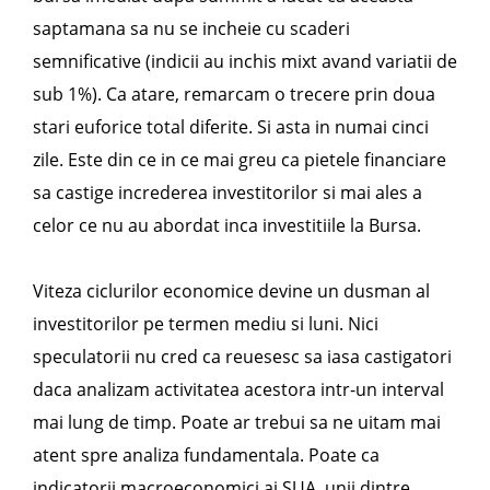
saptamana sa nu se incheie cu scaderi
semnificative (indicii au inchis mixt avand variatii de
sub 1%). Ca atare, remarcam o trecere prin doua
stari euforice total diferite. Si asta in numai cinci
zile. Este din ce in ce mai greu ca pietele financiare
sa castige increderea investitorilor si mai ales a
celor ce nu au abordat inca investitiile la Bursa.
Viteza ciclurilor economice devine un dusman al
investitorilor pe termen mediu si luni. Nici
speculatorii nu cred ca reuesesc sa iasa castigatori
daca analizam activitatea acestora intr-un interval
mai lung de timp. Poate ar trebui sa ne uitam mai
atent spre analiza fundamentala. Poate ca
indicatorii macroeconomici ai SUA, unii dintre