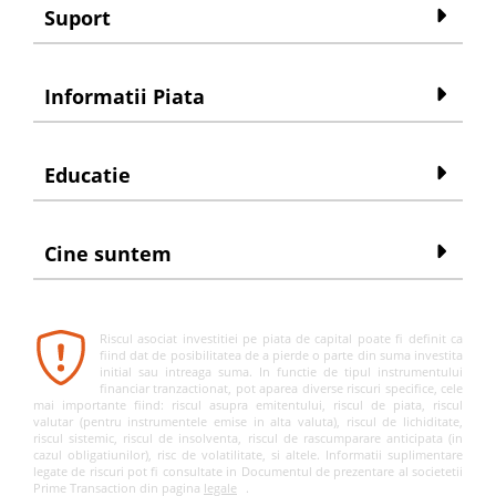
Suport
Informatii Piata
Educatie
Cine suntem
Riscul asociat investitiei pe piata de capital poate fi definit ca
fiind dat de posibilitatea de a pierde o parte din suma investita
initial sau intreaga suma. In functie de tipul instrumentului
financiar tranzactionat, pot aparea diverse riscuri specifice, cele
mai importante fiind: riscul asupra emitentului, riscul de piata, riscul
valutar (pentru instrumentele emise in alta valuta), riscul de lichiditate,
riscul sistemic, riscul de insolventa, riscul de rascumparare anticipata (in
cazul obligatiunilor), risc de volatilitate, si altele. Informatii suplimentare
legate de riscuri pot fi consultate in Documentul de prezentare al societetii
Prime Transaction din pagina
legale
.