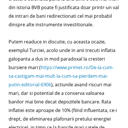
din istoria BVB poate fi justificata doar printr-un val
de intrari de bani redirectionati cel mai probabil
dinspre alte instrumente investitionale.
Putem readuce in discutie, cu aceasta ocazie,
exemplul Turciei, acolo unde in anii trecuti inflatia
galopanta a dus in mod paradoxal la cresteri
bursiere mari (
https://www.primet.ro/De-la-cum-
sa-castigam-mai-mult-la-cum-sa-pierdem-mai-
putin-editorial-6906
), actiunile avand riscuri mai
mari, dar si potential de a conserva valoarea
banilor mai bine decat depozitele bancare. Rata
inflatiei este aproape de 10% (fiind influentata, ce-i
drept, de eliminarea plafonarii pretului energiei
electrice), in timp ce la bancile mari ratele de