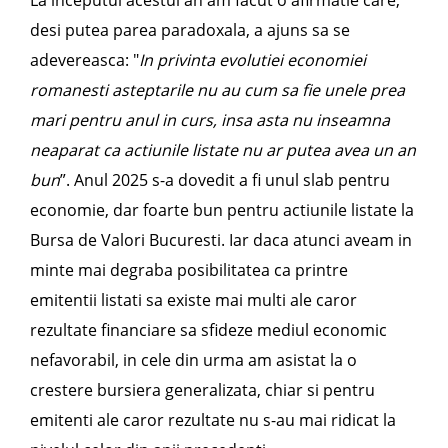
La inceputul acestui an am facut o afirmatie care,
desi putea parea paradoxala, a ajuns sa se
adevereasca: "
In privinta evolutiei economiei
romanesti asteptarile nu au cum sa fie unele prea
mari pentru anul in curs, insa asta nu inseamna
neaparat ca actiunile listate nu ar putea avea un an
bun
”. Anul 2025 s-a dovedit a fi unul slab pentru
economie, dar foarte bun pentru actiunile listate la
Bursa de Valori Bucuresti. Iar daca atunci aveam in
minte mai degraba posibilitatea ca printre
emitentii listati sa existe mai multi ale caror
rezultate financiare sa sfideze mediul economic
nefavorabil, in cele din urma am asistat la o
crestere bursiera generalizata, chiar si pentru
emitenti ale caror rezultate nu s-au mai ridicat la