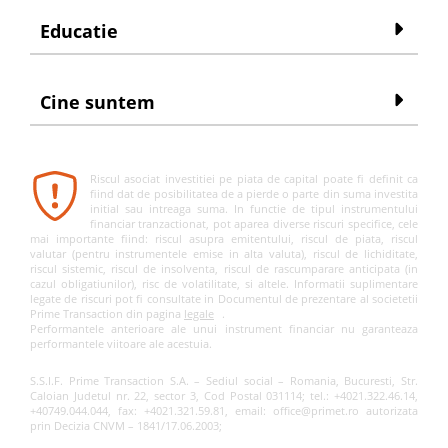
Educatie
Cine suntem
Riscul asociat investitiei pe piata de capital poate fi definit ca
fiind dat de posibilitatea de a pierde o parte din suma investita
initial sau intreaga suma. In functie de tipul instrumentului
financiar tranzactionat, pot aparea diverse riscuri specifice, cele
mai importante fiind: riscul asupra emitentului, riscul de piata, riscul
valutar (pentru instrumentele emise in alta valuta), riscul de lichiditate,
riscul sistemic, riscul de insolventa, riscul de rascumparare anticipata (in
cazul obligatiunilor), risc de volatilitate, si altele. Informatii suplimentare
legate de riscuri pot fi consultate in Documentul de prezentare al societetii
Prime Transaction din pagina
legale
.
Performantele anterioare ale unui instrument financiar nu garanteaza
performantele viitoare ale acestuia.
S.S.I.F. Prime Transaction S.A. – Sediul social – Romania, Bucuresti, Str.
Caloian Judetul nr. 22, sector 3, Cod Postal 031114; tel.: +4021.322.46.14,
+40749.044.044, fax: +4021.321.59.81, email: office@primet.ro autorizata
prin Decizia CNVM – 1841/17.06.2003;