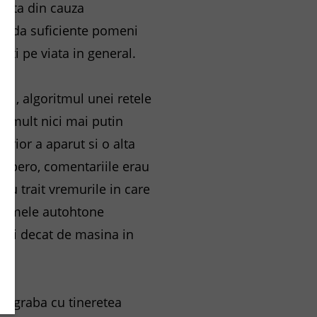
esita din cauza
acorda suficiente pomeni
ati pe viata in general.
ti, algoritmul unei retele
ai mult nici mai putin
rior a aparut si o alta
 Espero, comentariile erau
au trait vremurile in care
urismele autohtone
oizi decat de masina in
i degraba cu tineretea