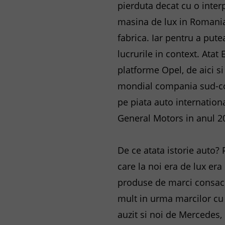
pierduta decat cu o interp
masina de lux in Romania 
fabrica. Iar pentru a put
lucrurile in context. Ata
platforme Opel, de aici s
mondial compania sud-co
pe piata auto internationa
General Motors in anul 2
De ce atata istorie auto?
care la noi era de lux era
produse de marci consacr
mult in urma marcilor cu 
auzit si noi de Mercedes