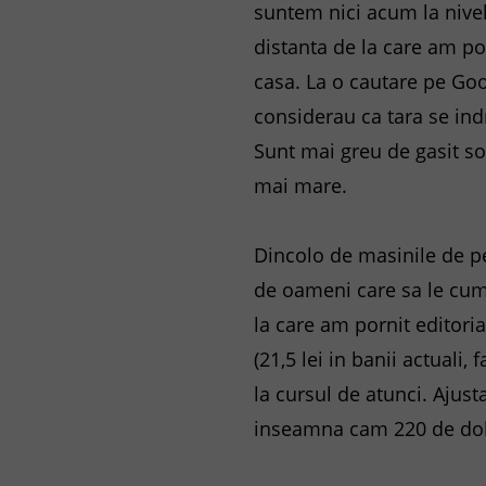
suntem nici acum la nivelu
distanta de la care am por
casa. La o cautare pe Go
considerau ca tara se indr
Sunt mai greu de gasit so
mai mare.
Dincolo de masinile de pe
de oameni care sa le cump
la care am pornit editoria
(21,5 lei in banii actuali,
la cursul de atunci. Ajust
inseamna cam 220 de dola