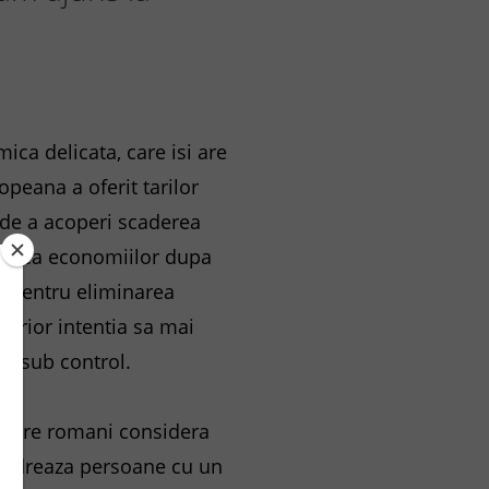
ica delicata, care isi are
peana a oferit tarilor
 de a acoperi scaderea
venirea economiilor dupa
de pentru eliminarea
terior intentia sa mai
de sub control.
 dintre romani considera
incadreaza persoane cu un