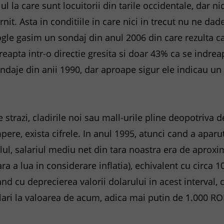
l la care sunt locuitorii din tarile occidentale, dar n
nit. Asta in conditiile in care nici in trecut nu ne da
ogle gasim un sondaj din anul 2006 din care rezulta 
eapta intr-o directie gresita si doar 43% ca se indreap
ndaje din anii 1990, dar aproape sigur ele indicau u
 strazi, cladirile noi sau mall-urile pline deopotriva
ere, exista cifrele. In anul 1995, atunci cand a apa
lul, salariul mediu net din tara noastra era de aproxi
 fara a lua in considerare inflatia), echivalent cu circa
and cu deprecierea valorii dolarului in acest interval, 
ri la valoarea de acum, adica mai putin de 1.000 RO