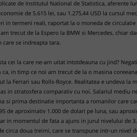
icate de Institutul National de Statistica, aferente lu
economie de 5.615 lei, sau 1.275,44 USD la cursul med
i in termeni reali, raportat la o moneda de circulatie 
a am trecut de la Espero la BMW si Mercedes, chiar d
n care se indreapta tara.
sta cei la care ne-am uitat intotdeauna cu jind? Nega
ca, in timp ce noi am trecut de la o masina coreeana
ut la Ferrari sau Rolls-Royce. Realitatea e undeva la mi
mas in stratosfera comparativ cu noi. Salariul mediu 
si prima destinatie importanta a romanilor care ca
95 de aproximativ 1.000 de dolari pe luna, sau aproxi
iar in momentul de fata a ajuns in jurul nivelului de 3
de circa doua treimi, care se transpune intr-un nivel de