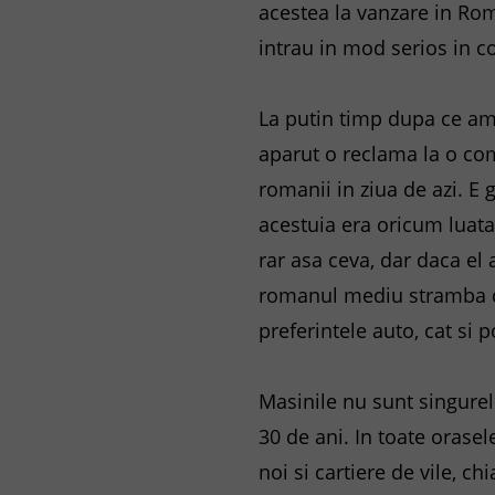
acestea la vanzare in Rom
intrau in mod serios in co
La putin timp dupa ce am 
aparut o reclama la o co
romanii in ziua de azi. E
acestuia era oricum luata
rar asa ceva, dar daca el 
romanul mediu stramba din
preferintele auto, cat si p
Masinile nu sunt singure
30 de ani. In toate orasel
noi si cartiere de vile, ch