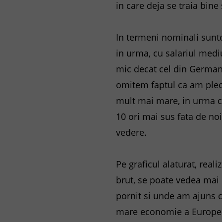
in care deja se traia bine 
In termeni nominali sunt
in urma, cu salariul medi
mic decat cel din Germani
omitem faptul ca am pleca
mult mai mare, in urma cu
10 ori mai sus fata de no
vedere.
Pe graficul alaturat, reali
brut, se poate vedea mai
pornit si unde am ajuns 
mare economie a Europe