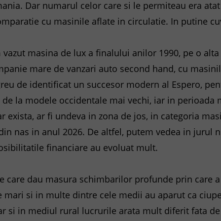
ania. Dar numarul celor care si le permiteau era atat 
mparatie cu masinile aflate in circulatie. In putine cu
vazut masina de lux a finalului anilor 1990, pe o alta 
mpanie mare de vanzari auto second hand, cu masini
 greu de identificat un succesor modern al Espero, pen
 de la modele occidentale mai vechi, iar in perioada
ar exista, ar fi undeva in zona de jos, in categoria mas
 nas in anul 2026. De altfel, putem vedea in jurul no
osibilitatile financiare au evoluat mult.
le care dau masura schimbarilor profunde prin care a 
e mari si in multe dintre cele medii au aparut ca ciup
iar si in mediul rural lucrurile arata mult diferit fata 