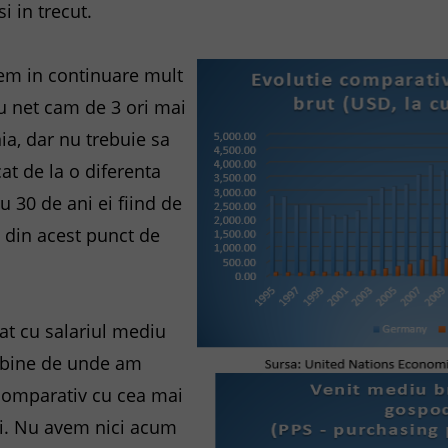
si in trecut.
em in continuare mult
u net cam de 3 ori mai
a, dar nu trebuie sa
t de la o diferenta
 30 de ani ei fiind de
i din acest punct de
zat cu salariul mediu
 bine de unde am
comparativ cu cea mai
i. Nu avem nici acum