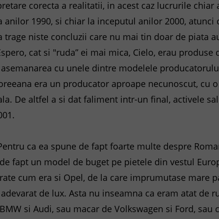
retare corecta a realitatii, in acest caz lucrurile chiar
anilor 1990, si chiar la inceputul anilor 2000, atunci
ea trage niste concluzii care nu mai tin doar de piata 
t Espero, cat si "ruda” ei mai mica, Cielo, erau produs
i asemanarea cu unele dintre modelele producatorului
reeana era un producator aproape necunoscut, cu o 
la. De altfel a si dat faliment intr-un final, activele s
001.
 Pentru ca ea spune de fapt foarte multe despre Roma
 de fapt un model de buget pe pietele din vestul Europe
ate cum era si Opel, de la care imprumutase mare par
adevarat de lux. Asta nu inseamna ca eram atat de rup
, BMW si Audi, sau macar de Volkswagen si Ford, sau c