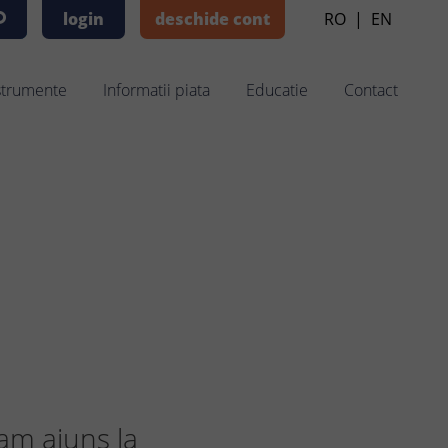
login
deschide cont
RO
|
EN
strumente
Informatii piata
Educatie
Contact
 am ajuns la