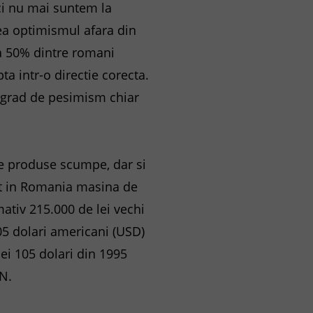
ici nu mai suntem la
dea optimismul afara din
ca 50% dintre romani
ta intr-o directie corecta.
n grad de pesimism chiar
 de produse scumpe, dar si
rut in Romania masina de
mativ 215.000 de lei vechi
 105 dolari americani (USD)
cei 105 dolari din 1995
N.