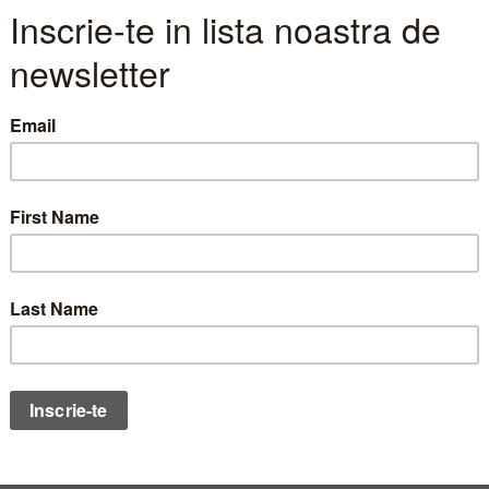
ind pusi la gramada cei care considera ca directia e gr
agerate, cei care considera ca, dimpotriva, statul nu 
verse alte nemultumiri punctuale si cei care sunt supar
erioada in care a aparut sondajul romanilor nemultumi
in fata o postare nostalgica a unui posesor de, nici m
tru ca am zabovit mai mult asupra acelei postari, ulte
il putem pastra pentru un editorial viitor. Revenind la
ve, postarea aducand amintiri placute pentru cei care 
 al statutului social, contrastand puternic cu autot
ilitate si cu performante mai degraba de caruta pe ster
uatii in care nostalgia fata de trecut are legatura ma