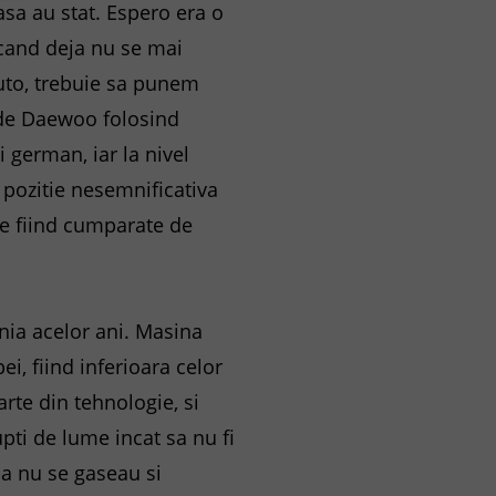
 asa au stat. Espero era o
 cand deja nu se mai
auto, trebuie sa punem
e de Daewoo folosind
 german, iar la nivel
pozitie nesemnificativa
ale fiind cumparate de
nia acelor ani. Masina
i, fiind inferioara celor
te din tehnologie, si
ti de lume incat sa nu fi
a nu se gaseau si