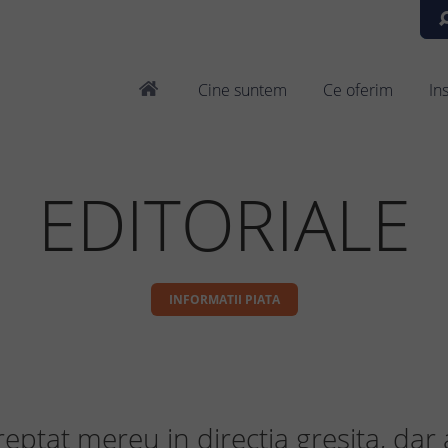
Cine suntem
Ce oferim
In
EDITORIALE
INFORMATII PIATA
ptat mereu in directia gresita, dar