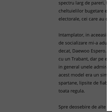
spectru larg de pareri, fi
cheltuielilor bugetare ex
electorale, cei care au di
Intamplator, in aceeasi p
de socializare mi-a adus 
decat, Daewoo Espero. Pen
cu un Trabant, dar pe el 
in general unele admirati
acest model era un simbol
spartane, lipsite de fiab
toata regula.
Spre deosebire de alte sit