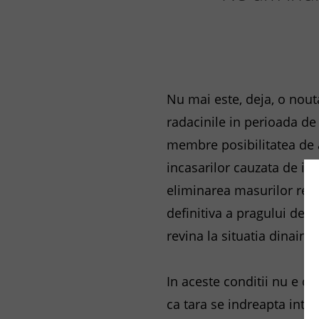
Nu mai este, deja, o nouta
radacinile in perioada de
membre posibilitatea de a
incasarilor cauzata de in
eliminarea masurilor rest
definitiva a pragului de 
revina la situatia dinain
In aceste conditii nu e d
ca tara se indreapta intr