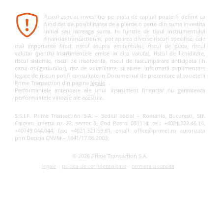
Riscul asociat investitiei pe piata de capital poate fi definit ca
fiind dat de posibilitatea de a pierde o parte din suma investita
initial sau intreaga suma. In functie de tipul instrumentului
financiar tranzactionat, pot aparea diverse riscuri specifice, cele
mai importante fiind: riscul asupra emitentului, riscul de piata, riscul
valutar (pentru instrumentele emise in alta valuta), riscul de lichiditate,
riscul sistemic, riscul de insolventa, riscul de rascumparare anticipata (in
cazul obligatiunilor), risc de volatilitate, si altele. Informatii suplimentare
legate de riscuri pot fi consultate in Documentul de prezentare al societetii
Prime Transaction din pagina
legale
.
Performantele anterioare ale unui instrument financiar nu garanteaza
performantele viitoare ale acestuia.
S.S.I.F. Prime Transaction S.A. – Sediul social – Romania, Bucuresti, Str.
Caloian Judetul nr. 22, sector 3, Cod Postal 031114; tel.: +4021.322.46.14,
+40749.044.044, fax: +4021.321.59.81, email: office@primet.ro autorizata
prin Decizia CNVM – 1841/17.06.2003;
© 2026 Prime Transaction S.A.
legale
politica de confidentialitate
termeni si conditii