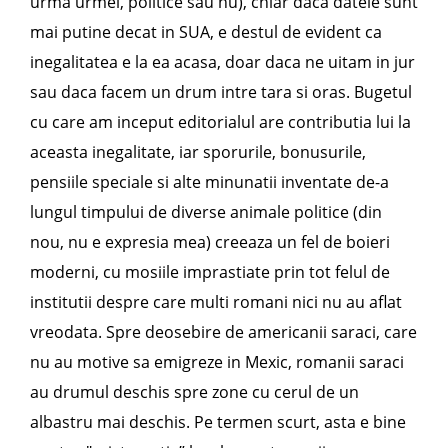
urma urmei, politice sau nu), chiar daca datele sunt
mai putine decat in SUA, e destul de evident ca
inegalitatea e la ea acasa, doar daca ne uitam in jur
sau daca facem un drum intre tara si oras. Bugetul
cu care am inceput editorialul are contributia lui la
aceasta inegalitate, iar sporurile, bonusurile,
pensiile speciale si alte minunatii inventate de-a
lungul timpului de diverse animale politice (din
nou, nu e expresia mea) creeaza un fel de boieri
moderni, cu mosiile imprastiate prin tot felul de
institutii despre care multi romani nici nu au aflat
vreodata. Spre deosebire de americanii saraci, care
nu au motive sa emigreze in Mexic, romanii saraci
au drumul deschis spre zone cu cerul de un
albastru mai deschis. Pe termen scurt, asta e bine