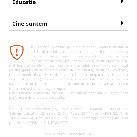
Educatie
Cine suntem
Riscul asociat investitiei pe piata de capital poate fi definit ca
fiind dat de posibilitatea de a pierde o parte din suma investita
initial sau intreaga suma. In functie de tipul instrumentului
financiar tranzactionat, pot aparea diverse riscuri specifice, cele
mai importante fiind: riscul asupra emitentului, riscul de piata, riscul
valutar (pentru instrumentele emise in alta valuta), riscul de lichiditate,
riscul sistemic, riscul de insolventa, riscul de rascumparare anticipata (in
cazul obligatiunilor), risc de volatilitate, si altele. Informatii suplimentare
legate de riscuri pot fi consultate in Documentul de prezentare al societetii
Prime Transaction din pagina
legale
.
Performantele anterioare ale unui instrument financiar nu garanteaza
performantele viitoare ale acestuia.
S.S.I.F. Prime Transaction S.A. – Sediul social – Romania, Bucuresti, Str.
Caloian Judetul nr. 22, sector 3, Cod Postal 031114; tel.: +4021.322.46.14,
+40749.044.044, fax: +4021.321.59.81, email: office@primet.ro autorizata
prin Decizia CNVM – 1841/17.06.2003;
© 2026 Prime Transaction S.A.