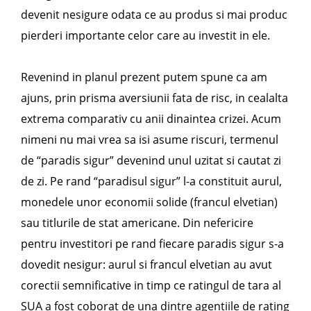
devenit nesigure odata ce au produs si mai produc
pierderi importante celor care au investit in ele.
Revenind in planul prezent putem spune ca am
ajuns, prin prisma aversiunii fata de risc, in cealalta
extrema comparativ cu anii dinaintea crizei. Acum
nimeni nu mai vrea sa isi asume riscuri, termenul
de “paradis sigur” devenind unul uzitat si cautat zi
de zi. Pe rand “paradisul sigur” l-a constituit aurul,
monedele unor economii solide (francul elvetian)
sau titlurile de stat americane. Din nefericire
pentru investitori pe rand fiecare paradis sigur s-a
dovedit nesigur: aurul si francul elvetian au avut
corectii semnificative in timp ce ratingul de tara al
SUA a fost coborat de una dintre agentiile de rating