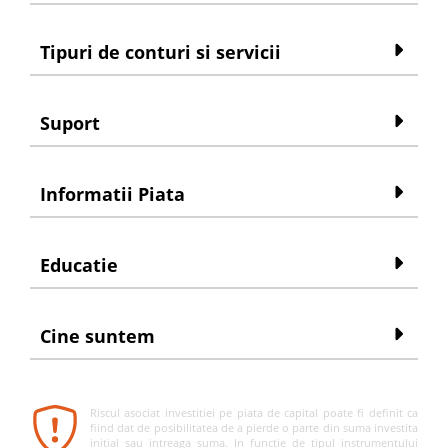
Tipuri de conturi si servicii
Suport
Informatii Piata
Educatie
Cine suntem
Riscul asociat investitiei pe piata de capital poate fi definit ca
fiind dat de posibilitatea de a pierde o parte din suma investita
initial sau intreaga suma. In functie de tipul instrumentului