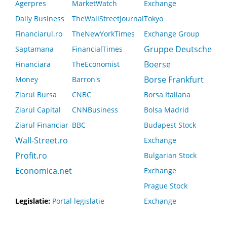
Agerpres
MarketWatch
Exchange
Daily Business
TheWallStreetJournal
Tokyo
Financiarul.ro
TheNewYorkTimes
Exchange Group
Gruppe Deutsche
Saptamana
FinancialTimes
Boerse
Financiara
TheEconomist
Borse Frankfurt
Money
Barron's
Ziarul Bursa
CNBC
Borsa Italiana
Ziarul Capital
CNNBusiness
Bolsa Madrid
Ziarul Financiar
BBC
Budapest Stock
Wall-Street.ro
Exchange
Profit.ro
Bulgarian Stock
Economica.net
Exchange
Prague Stock
Legislatie:
Portal legislatie
Exchange