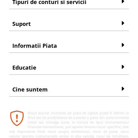
Tipuri de conturi si servicii
Suport
Informatii Piata
Educatie
Cine suntem
Riscul asociat investitiei pe piata de capital poate fi definit ca
fiind dat de posibilitatea de a pierde o parte din suma investita
initial sau intreaga suma. In functie de tipul instrumentului
financiar tranzactionat, pot aparea diverse riscuri specifice, cele
mai importante fiind: riscul asupra emitentului, riscul de piata, riscul
valutar (pentru instrumentele emise in alta valuta), riscul de lichiditate,