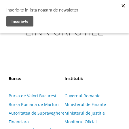
Prime Transaction
Menu
LINK-URI UTILE
Burse:
Institutii:
Bursa de Valori Bucuresti
Guvernul Romaniei
Bursa Romana de Marfuri
Ministerul de Finante
Autoritatea de Supraveghere
Ministerul de Justitie
Financiara
Monitorul Oficial