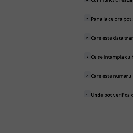
Cum functioneaza 
Pana la ce ora pot 
5
Care este data tran
6
Ce se intampla cu b
7
Care este numarul 
8
Unde pot verifica 
9