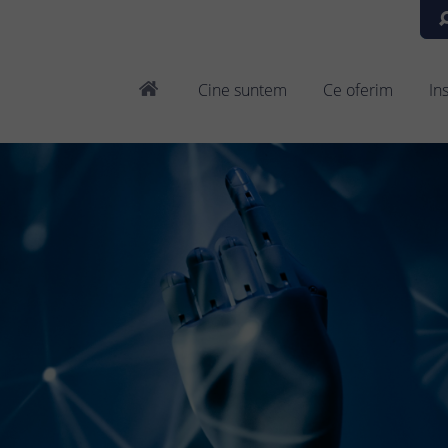
Cine suntem
Ce oferim
In