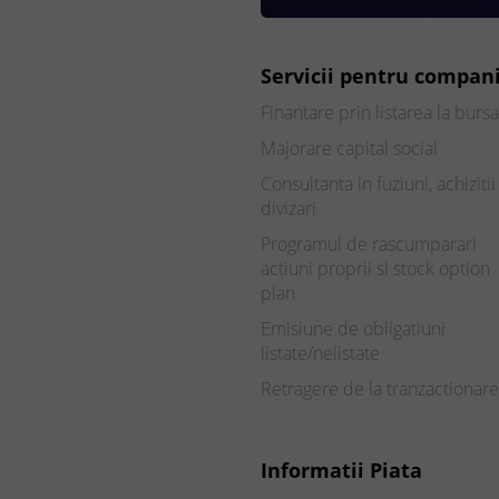
Servicii pentru compani
Finantare prin listarea la bursa
Majorare capital social
Consultanta in fuziuni, achizitii 
divizari
Programul de rascumparari
actiuni proprii si stock option
plan
Emisiune de obligatiuni
listate/nelistate
Retragere de la tranzactionare
Informatii Piata