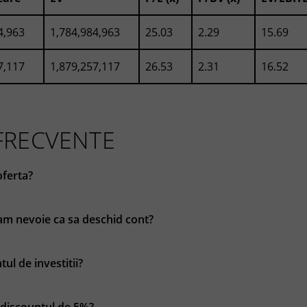
4,963
1,784,984,963
25.03
2.29
15.69
7,117
1,879,257,117
26.53
2.31
16.52
 FRECVENTE
oferta?
m nevoie ca sa deschid cont?
ul de investitii?