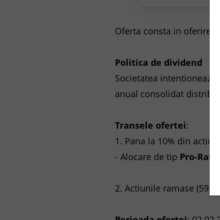
Oferta consta in oferire
Politica de dividend
Societatea intentioneaza 
anual consolidat distribui
Transele ofertei
:
1. Pana la 10% din actiunil
- Alocare de tip
Pro-Rata
2. Actiunile ramase (59.31
Perioada ofertei
: 02.02.