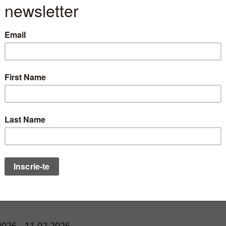
a unui numar de 65.990.507 actiuni ordinare nou emise
sa distribuie, cu titlu de dividende ordinare, minimum
bil al Societaii incepand cu exercitiul financiar imedi
e oferite (6.599.050 actiuni) vor fi oferite
Investitoril
, se pot subscrie minim 400 actiuni
9.457) vor fi oferite
Investitorilor Institutionali
2026 - 11.02.2026