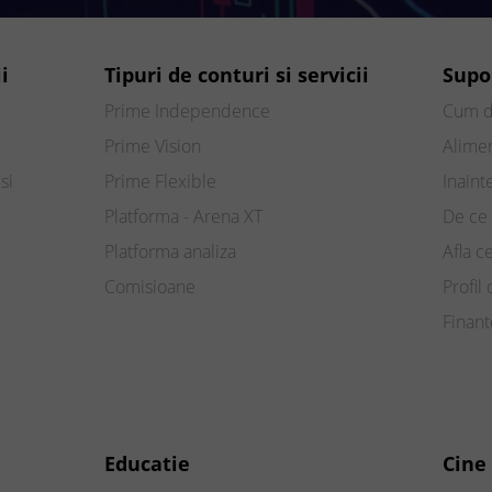
i
Tipuri de conturi si servicii
Supo
Prime Independence
Cum d
Prime Vision
Alimen
si
Prime Flexible
Inaint
Platforma - Arena XT
De ce 
Platforma analiza
Afla c
Comisioane
Profil 
Finan
Educatie
Cine