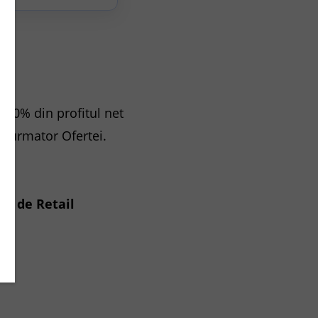
.
 30% din profitul net
at urmator Ofertei.
or de Retail