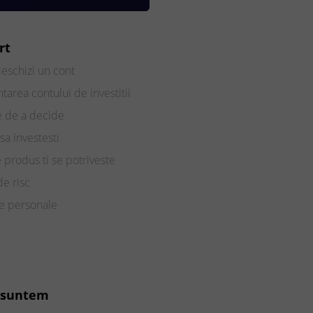
rt
eschizi un cont
tarea contului de investitii
e de a decide
sa investesti
e produs ti se potriveste
de risc
te personale
 suntem