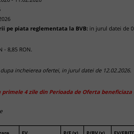
6
2026
ii pe piata reglementata la BVB:
in jurul datei de 
N - 8,85 RON.
t dupa incheierea ofertei, in jurul datei de 12.02.2026.
in primele 4 zile din Perioada de Oferta beneficiaza
e
zare
EV
P/E (x)
P/BV (x)
EV/EBITD