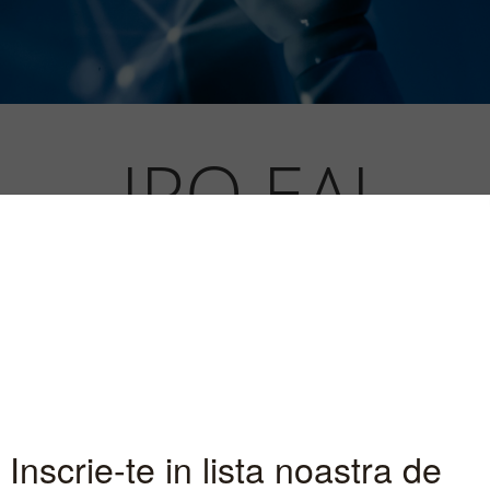
IPO EAI
INFORMATII PIATA
 in oferta trebuie sa te conectezi in
contul de investiti
Deschide-ti unul acum
si participa in oferta!