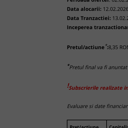
Data alocarii:
12.02.202
Data Tranzactiei:
13.02.
Inceperea tranzactionar
*
Pretul/actiune
:
8,35 RO
*
Pretul final va fi anunta
!
Subscrierile realizate 
Evaluare si date financiar
Pret/actiune
Capitali