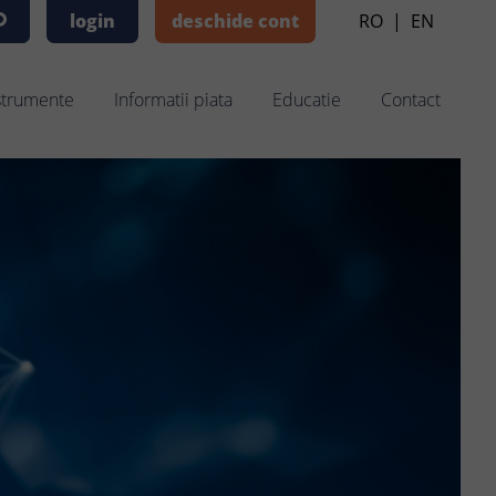
login
deschide cont
RO
|
EN
strumente
Informatii piata
Educatie
Contact