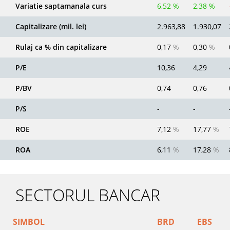
Variatie saptamanala curs
6,52 %
2,38 %
Capitalizare (mil. lei)
2.963,88
1.930,07
Rulaj ca % din capitalizare
0,17
%
0,30
%
P/E
10,36
4,29
P/BV
0,74
0,76
P/S
-
-
ROE
7,12
%
17,77
%
ROA
6,11
%
17,28
%
SECTORUL BANCAR
SIMBOL
BRD
EBS