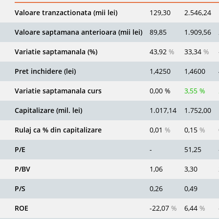
Valoare tranzactionata (mii lei)
129,30
2.546,24
Valoare saptamana anterioara (mii lei)
89,85
1.909,56
Variatie saptamanala (%)
43,92
%
33,34
%
Pret inchidere (lei)
1,4250
1,4600
Variatie saptamanala curs
0,00 %
3,55 %
Capitalizare (mil. lei)
1.017,14
1.752,00
Rulaj ca % din capitalizare
0,01
%
0,15
%
P/E
-
51,25
P/BV
1,06
3,30
P/S
0,26
0,49
ROE
-22,07
%
6,44
%