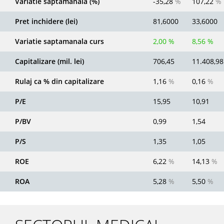
Variatie saptamanala (%)
-35,28
%
107,22
%
Pret inchidere (lei)
81,6000
33,6000
Variatie saptamanala curs
2,00 %
8,56 %
Capitalizare (mil. lei)
706,45
11.408,98
Rulaj ca % din capitalizare
1,16
%
0,16
%
P/E
15,95
10,91
P/BV
0,99
1,54
P/S
1,35
1,05
ROE
6,22
%
14,13
%
ROA
5,28
%
5,50
%