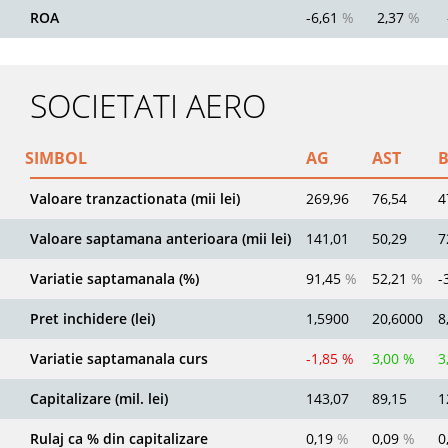
ROA
-6,61
%
2,37
%
SOCIETATI AERO
SIMBOL
AG
AST
Valoare tranzactionata (mii lei)
269,96
76,54
4
Valoare saptamana anterioara (mii lei)
141,01
50,29
7
Variatie saptamanala (%)
91,45
%
52,21
%
-
Pret inchidere (lei)
1,5900
20,6000
8
Variatie saptamanala curs
-1,85 %
3,00 %
3
Capitalizare (mil. lei)
143,07
89,15
1
Rulaj ca % din capitalizare
0,19
%
0,09
%
0