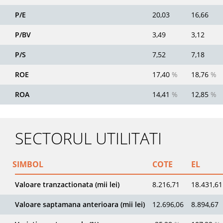
P/E
20,03
16,66
P/BV
3,49
3,12
P/S
7,52
7,18
ROE
17,40
%
18,76
%
ROA
14,41
%
12,85
%
SECTORUL UTILITATI
SIMBOL
COTE
EL
Valoare tranzactionata (mii lei)
8.216,71
18.431,61
Valoare saptamana anterioara (mii lei)
12.696,06
8.894,67