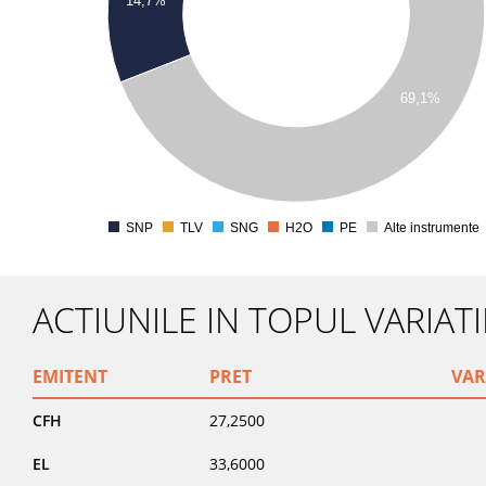
14,7%
0000
0000
0000
69,1%
0000
0000
0
SNP
TLV
SNG
H2O
PE
Alte instrumente
0
ACTIUNILE IN TOPUL VARIATI
EMITENT
PRET
VAR
CFH
27,2500
EL
33,6000