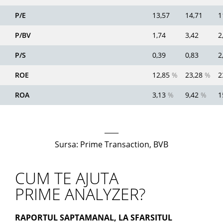
P/E
13,57
14,71
1
P/BV
1,74
3,42
2
P/S
0,39
0,83
2
ROE
12,85
%
23,28
%
2
ROA
3,13
%
9,42
%
1
____
Sursa: Prime Transaction, BVB
CUM TE AJUTA
PRIME ANALYZER?
RAPORTUL SAPTAMANAL, LA SFARSITUL