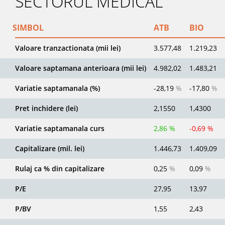
SECTORUL MEDICAL
SIMBOL
ATB
BIO
Valoare tranzactionata (mii lei)
3.577,48
1.219,23
Valoare saptamana anterioara (mii lei)
4.982,02
1.483,21
Variatie saptamanala (%)
-28,19
%
-17,80
%
Pret inchidere (lei)
2,1550
1,4300
Variatie saptamanala curs
2,86 %
-0,69 %
Capitalizare (mil. lei)
1.446,73
1.409,09
Rulaj ca % din capitalizare
0,25
%
0,09
%
P/E
27,95
13,97
P/BV
1,55
2,43