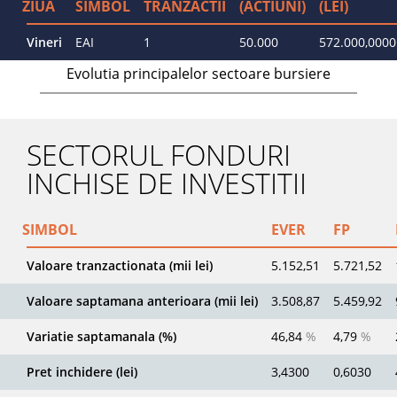
ZIUA
SIMBOL
TRANZACTII
(ACTIUNI)
(LEI)
Vineri
EAI
1
50.000
572.000,0000
Evolutia principalelor sectoare bursiere
SECTORUL FONDURI
INCHISE DE INVESTITII
SIMBOL
EVER
FP
Valoare tranzactionata (mii lei)
5.152,51
5.721,52
Valoare saptamana anterioara (mii lei)
3.508,87
5.459,92
Variatie saptamanala (%)
46,84
%
4,79
%
Pret inchidere (lei)
3,4300
0,6030