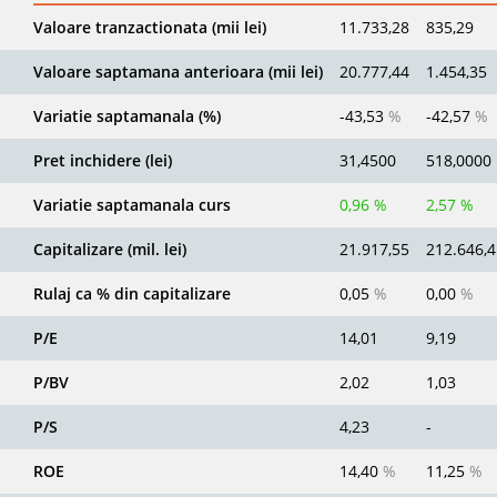
Valoare tranzactionata (mii lei)
11.733,28
835,29
Valoare saptamana anterioara (mii lei)
20.777,44
1.454,35
Variatie saptamanala (%)
-43,53
%
-42,57
%
Pret inchidere (lei)
31,4500
518,0000
Variatie saptamanala curs
0,96 %
2,57 %
Capitalizare (mil. lei)
21.917,55
212.646,4
Rulaj ca % din capitalizare
0,05
%
0,00
%
P/E
14,01
9,19
P/BV
2,02
1,03
P/S
4,23
-
ROE
14,40
%
11,25
%