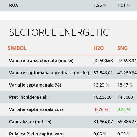
ROA
1,56
%
1,01
%
SECTORUL ENERGETIC
SIMBOL
H2O
SNG
Valoare tranzactionata (mii lei)
42.500,63
47.693,94
Valoare saptamana anterioara (mii lei)
37.546,01
40.259,84
Variatie saptamanala (%)
13,20
%
18,47
%
Pret inchidere (lei)
182,0000
14,5000
Variatie saptamanala curs
-0,76 %
0,28 %
Capitalizare (mil. lei)
81.864,07
55.886,25
Rulaj ca % din capitalizare
0,05
%
0,09
%