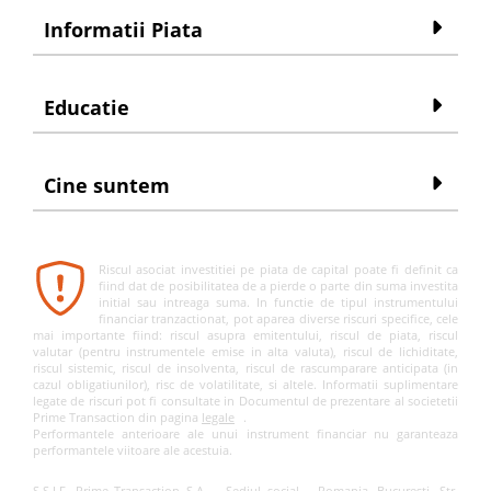
Informatii Piata
Educatie
Cine suntem
Riscul asociat investitiei pe piata de capital poate fi definit ca
fiind dat de posibilitatea de a pierde o parte din suma investita
initial sau intreaga suma. In functie de tipul instrumentului
financiar tranzactionat, pot aparea diverse riscuri specifice, cele
mai importante fiind: riscul asupra emitentului, riscul de piata, riscul
valutar (pentru instrumentele emise in alta valuta), riscul de lichiditate,
riscul sistemic, riscul de insolventa, riscul de rascumparare anticipata (in
cazul obligatiunilor), risc de volatilitate, si altele. Informatii suplimentare
legate de riscuri pot fi consultate in Documentul de prezentare al societetii
Prime Transaction din pagina
legale
.
Performantele anterioare ale unui instrument financiar nu garanteaza
performantele viitoare ale acestuia.
S.S.I.F. Prime Transaction S.A. – Sediul social – Romania, Bucuresti, Str.