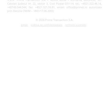
Caloian Judetul nr. 22, sector 3, Cod Postal 031114; tel.: +4021.322.46.14,
+40749.044.044, fax: +4021.321.59.81, email: office@primet.ro autorizata
prin Decizia CNVM – 1841/17.06.2003;
© 2026 Prime Transaction S.A.
legale
politica de confidentialitate
termeni si conditii