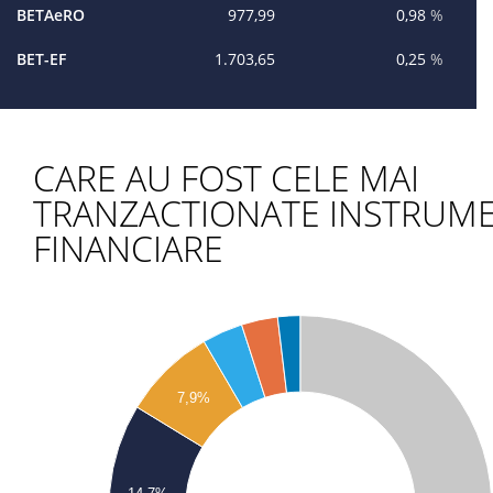
BETAeRO
977,99
0,98
%
BET-EF
1.703,65
0,25
%
CARE AU FOST CELE MAI
TRANZACTIONATE INSTRUM
FINANCIARE
0000
0000
7,9%
0000
0000
0000