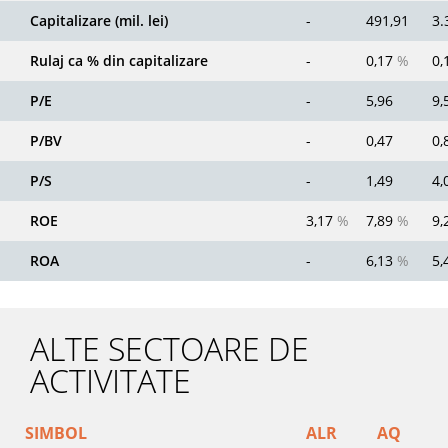
Capitalizare (mil. lei)
-
491,91
3.
Rulaj ca % din capitalizare
-
0,17
%
0,
P/E
-
5,96
9,
P/BV
-
0,47
0,
P/S
-
1,49
4,
ROE
3,17
%
7,89
%
9,
ROA
-
6,13
%
5,
ALTE SECTOARE DE
ACTIVITATE
SIMBOL
ALR
AQ