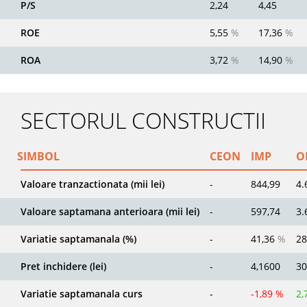
P/S
2,24
4,45
ROE
5,55
%
17,36
%
ROA
3,72
%
14,90
%
SECTORUL CONSTRUCTII
SIMBOL
CEON
IMP
O
Valoare tranzactionata (mii lei)
-
844,99
4.
Valoare saptamana anterioara (mii lei)
-
597,74
3.
Variatie saptamanala (%)
-
41,36
%
28
Pret inchidere (lei)
-
4,1600
30
Variatie saptamanala curs
-
-1,89 %
2,