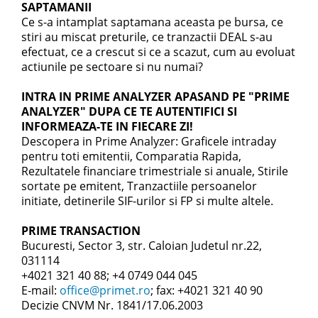
SAPTAMANII
Ce s-a intamplat saptamana aceasta pe bursa, ce
stiri au miscat preturile, ce tranzactii DEAL s-au
efectuat, ce a crescut si ce a scazut, cum au evoluat
actiunile pe sectoare si nu numai?
INTRA IN PRIME ANALYZER APASAND PE "PRIME
ANALYZER" DUPA CE TE AUTENTIFICI SI
INFORMEAZA-TE IN FIECARE ZI!
Descopera in Prime Analyzer: Graficele intraday
pentru toti emitentii, Comparatia Rapida,
Rezultatele financiare trimestriale si anuale, Stirile
sortate pe emitent, Tranzactiile persoanelor
initiate, detinerile SIF-urilor si FP si multe altele.
PRIME TRANSACTION
Bucuresti, Sector 3, str. Caloian Judetul nr.22,
031114
+4021 321 40 88; +4 0749 044 045
E-mail:
office@primet.ro
; fax: +4021 321 40 90
Decizie CNVM Nr. 1841/17.06.2003