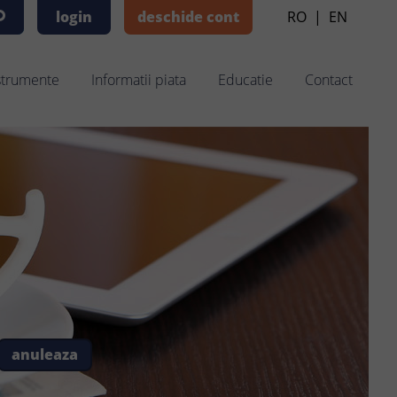
login
deschide cont
RO
|
EN
strumente
Informatii piata
Educatie
Contact