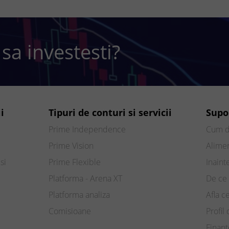
 sa investesti?
i
Tipuri de conturi si servicii
Supo
Prime Independence
Cum d
Prime Vision
Alimen
si
Prime Flexible
Inaint
Platforma - Arena XT
De ce 
Platforma analiza
Afla c
Comisioane
Profil 
Finan