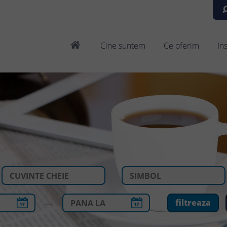
Cine suntem
Ce oferim
In
—