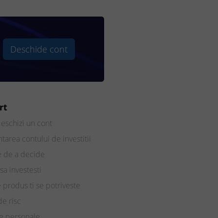
Deschide cont
rt
eschizi un cont
tarea contului de investitii
e de a decide
sa investesti
e produs ti se potriveste
de risc
te personale