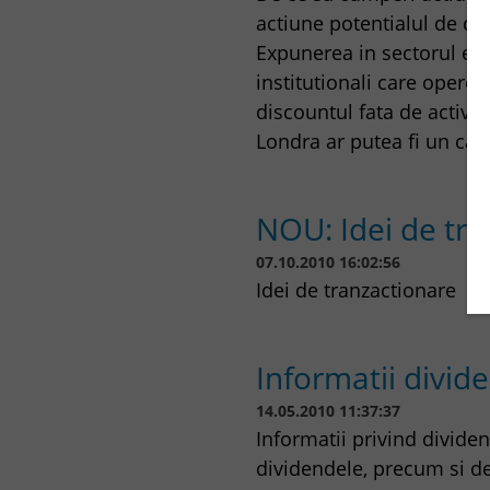
actiune potentialul de cr
Expunerea in sectorul ener
institutionali care operea
discountul fata de activul
Londra ar putea fi un cat
NOU: Idei de tra
07.10.2010 16:02:56
Idei de tranzactionare
Informatii divid
14.05.2010 11:37:37
Informatii privind divide
dividendele, precum si de