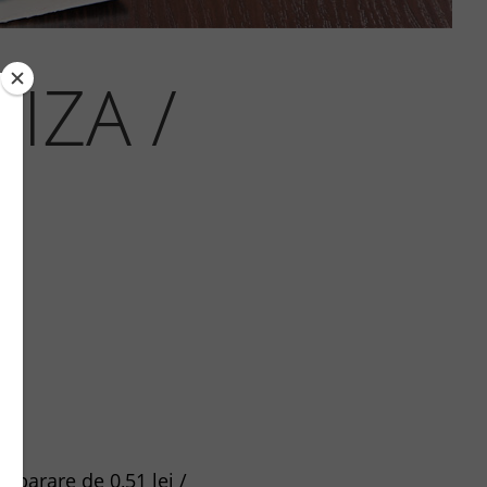
IZA /
mparare de 0,51 lei /