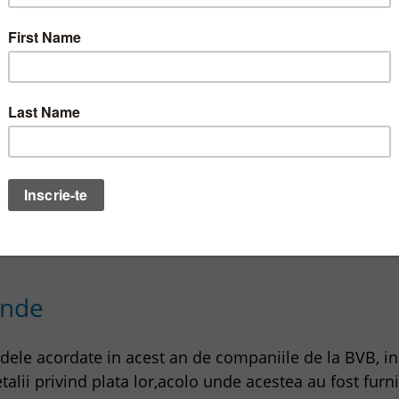
estere pana la valoarea activului net oficial pe actiu
getic este punctul forte al Fondului Cumparatorii poten
za in regiune (fonduri de pensii, fonduri mutuale, etc
 net, politica de dividend si renumele administratorul
alizator pentru cresterea pretului intr-o perioada de u
nzactionare - analiza tehnica si f
ende
ndele acordate in acest an de companiile de la BVB, in
talii privind plata lor,acolo unde acestea au fost fur