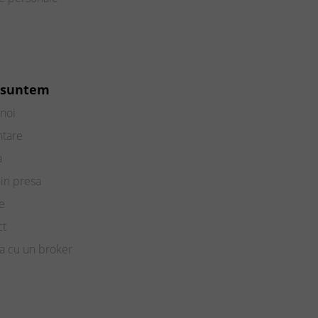
 suntem
noi
ntare
a
in presa
e
ct
a cu un broker