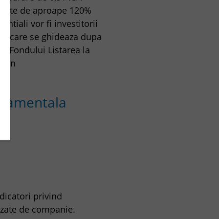
ne este de aproape 120%
tiali vor fi investitorii
) si care se ghideaza dupa
ui Fondului Listarea la
n an
undamentala
dicatori privind
nizate de companie.