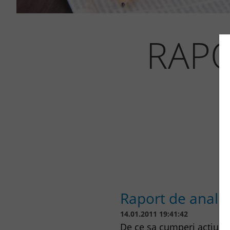
RAPO
Raport de analiz
14.01.2011 19:41:42
De ce sa cumperi actiuni 