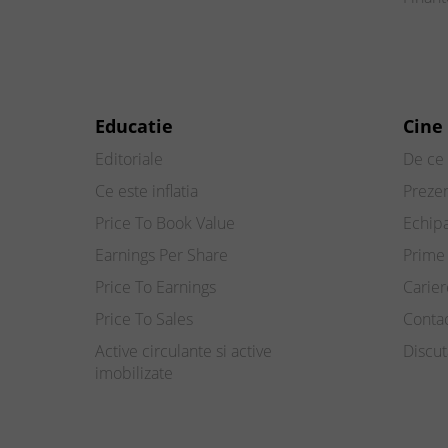
Educatie
Cine
Editoriale
De ce 
Ce este inflatia
Preze
Price To Book Value
Echip
Earnings Per Share
Prime 
Price To Earnings
Carier
Price To Sales
Conta
Active circulante si active
Discut
imobilizate