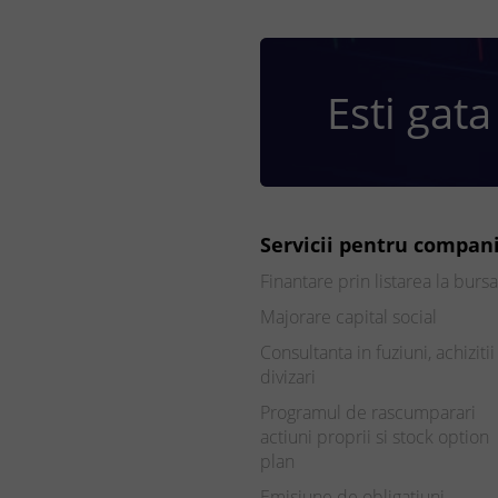
Esti gata
Servicii pentru compani
Finantare prin listarea la bursa
Majorare capital social
Consultanta in fuziuni, achizitii 
divizari
Programul de rascumparari
actiuni proprii si stock option
plan
Emisiune de obligatiuni