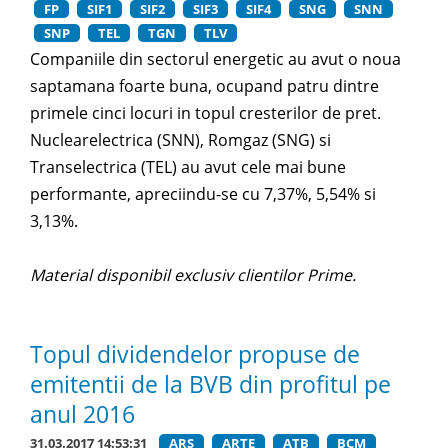
FP
SIF1
SIF2
SIF3
SIF4
SNG
SNN
SNP
TEL
TGN
TLV
Companiile din sectorul energetic au avut o noua
saptamana foarte buna, ocupand patru dintre
primele cinci locuri in topul cresterilor de pret.
Nuclearelectrica (SNN), Romgaz (SNG) si
Transelectrica (TEL) au avut cele mai bune
performante, apreciindu-se cu 7,37%, 5,54% si
3,13%.
Material disponibil exclusiv clientilor Prime.
Topul dividendelor propuse de
emitentii de la BVB din profitul pe
anul 2016
31.03.2017 14:53:31
ARS
ARTE
ATB
BCM