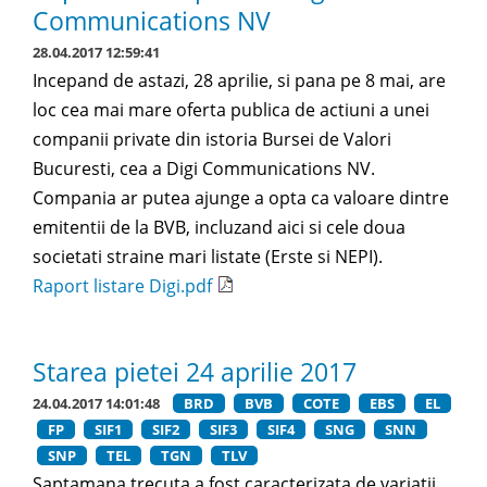
Communications NV
28.04.2017 12:59:41
Incepand de astazi, 28 aprilie, si pana pe 8 mai, are
loc cea mai mare oferta publica de actiuni a unei
companii private din istoria Bursei de Valori
Bucuresti, cea a Digi Communications NV.
Compania ar putea ajunge a opta ca valoare dintre
emitentii de la BVB, incluzand aici si cele doua
societati straine mari listate (Erste si NEPI).
Raport listare Digi.pdf
Starea pietei 24 aprilie 2017
24.04.2017 14:01:48
BRD
BVB
COTE
EBS
EL
FP
SIF1
SIF2
SIF3
SIF4
SNG
SNN
SNP
TEL
TGN
TLV
Saptamana trecuta a fost caracterizata de variatii