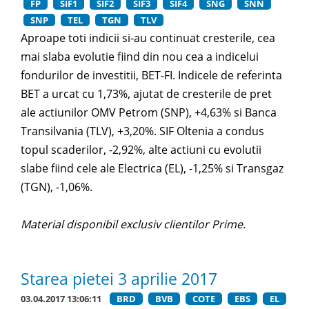
FP
SIF1
SIF2
SIF3
SIF4
SNG
SNN
SNP
TEL
TGN
TLV
Aproape toti indicii si-au continuat cresterile, cea
mai slaba evolutie fiind din nou cea a indicelui
fondurilor de investitii, BET-FI. Indicele de referinta
BET a urcat cu 1,73%, ajutat de cresterile de pret
ale actiunilor OMV Petrom (SNP), +4,63% si Banca
Transilvania (TLV), +3,20%. SIF Oltenia a condus
topul scaderilor, -2,92%, alte actiuni cu evolutii
slabe fiind cele ale Electrica (EL), -1,25% si Transgaz
(TGN), -1,06%.
Material disponibil exclusiv clientilor Prime.
Starea pietei 3 aprilie 2017
03.04.2017 13:06:11
BRD
BVB
COTE
EBS
EL