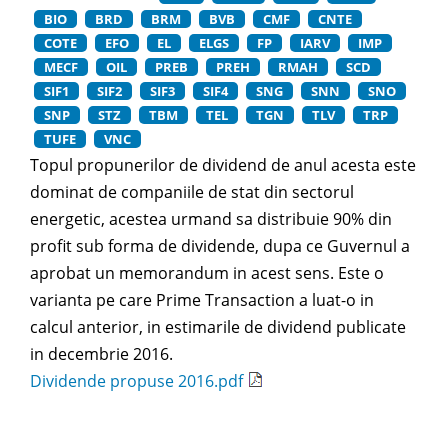
BIO
BRD
BRM
BVB
CMF
CNTE
COTE
EFO
EL
ELGS
FP
IARV
IMP
MECF
OIL
PREB
PREH
RMAH
SCD
SIF1
SIF2
SIF3
SIF4
SNG
SNN
SNO
SNP
STZ
TBM
TEL
TGN
TLV
TRP
TUFE
VNC
Topul propunerilor de dividend de anul acesta este
dominat de companiile de stat din sectorul
energetic, acestea urmand sa distribuie 90% din
profit sub forma de dividende, dupa ce Guvernul a
aprobat un memorandum in acest sens. Este o
varianta pe care Prime Transaction a luat-o in
calcul anterior, in estimarile de dividend publicate
in decembrie 2016.
Dividende propuse 2016.pdf