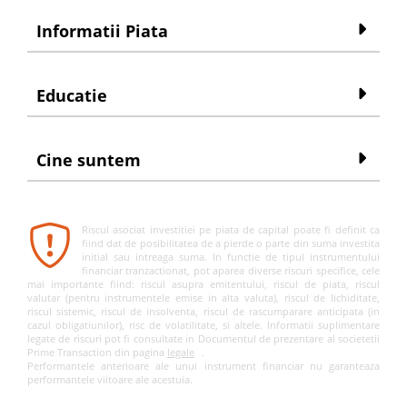
Informatii Piata
Educatie
Cine suntem
Riscul asociat investitiei pe piata de capital poate fi definit ca
fiind dat de posibilitatea de a pierde o parte din suma investita
initial sau intreaga suma. In functie de tipul instrumentului
financiar tranzactionat, pot aparea diverse riscuri specifice, cele
mai importante fiind: riscul asupra emitentului, riscul de piata, riscul
valutar (pentru instrumentele emise in alta valuta), riscul de lichiditate,
riscul sistemic, riscul de insolventa, riscul de rascumparare anticipata (in
cazul obligatiunilor), risc de volatilitate, si altele. Informatii suplimentare
legate de riscuri pot fi consultate in Documentul de prezentare al societetii
Prime Transaction din pagina
legale
.
Performantele anterioare ale unui instrument financiar nu garanteaza
performantele viitoare ale acestuia.