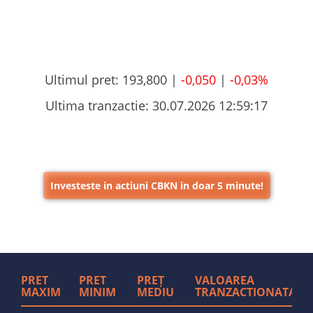
Ultimul pret:
193,800 |
-0,050
|
-0,03%
Ultima tranzactie:
30.07.2026 12:59:17
Investeste in actiuni CBKN in doar 5 minute!
PRET
PRET
PREȚ
VALOAREA
MAXIM
MINIM
MEDIU
TRANZACTIONATA