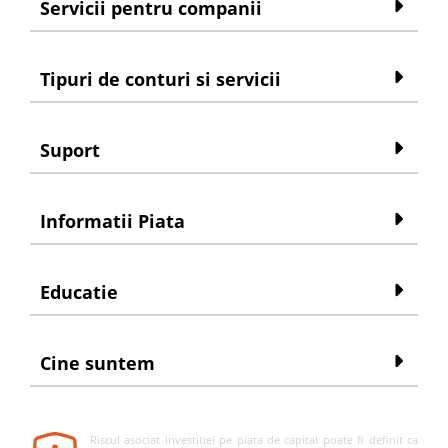
Servicii pentru companii
Tipuri de conturi si servicii
Suport
Informatii Piata
Educatie
Cine suntem
Riscul asociat investitiei pe piata de capital poate fi definit ca