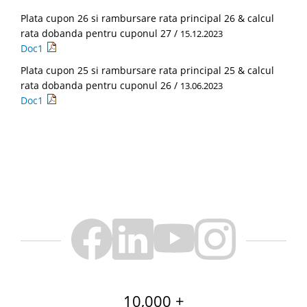
Plata cupon 26 si rambursare rata principal 26 & calcul
rata dobanda pentru cuponul 27 /
15.12.2023
Doc1
Plata cupon 25 si rambursare rata principal 25 & calcul
rata dobanda pentru cuponul 26 /
13.06.2023
Doc1
10,000 +