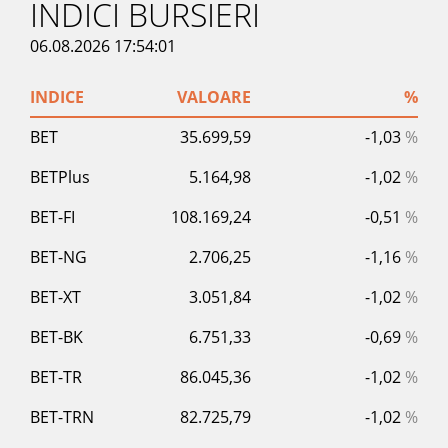
INDICI BURSIERI
06.08.2026 17:54:01
INDICE
VALOARE
%
BET
35.699,59
-1,03
%
BETPlus
5.164,98
-1,02
%
BET-FI
108.169,24
-0,51
%
BET-NG
2.706,25
-1,16
%
BET-XT
3.051,84
-1,02
%
BET-BK
6.751,33
-0,69
%
BET-TR
86.045,36
-1,02
%
BET-TRN
82.725,79
-1,02
%