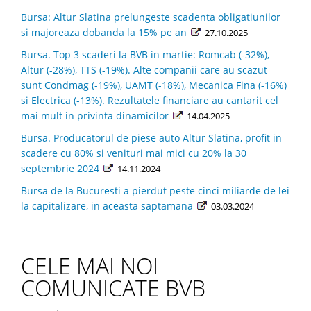
Bursa: Altur Slatina prelungeste scadenta obligatiunilor
si majoreaza dobanda la 15% pe an
27.10.2025
Bursa. Top 3 scaderi la BVB in martie: Romcab (-32%),
Altur (-28%), TTS (-19%). Alte companii care au scazut
sunt Condmag (-19%), UAMT (-18%), Mecanica Fina (-16%)
si Electrica (-13%). Rezultatele financiare au cantarit cel
mai mult in privinta dinamicilor
14.04.2025
Bursa. Producatorul de piese auto Altur Slatina, profit in
scadere cu 80% si venituri mai mici cu 20% la 30
septembrie 2024
14.11.2024
Bursa de la Bucuresti a pierdut peste cinci miliarde de lei
la capitalizare, in aceasta saptamana
03.03.2024
CELE MAI NOI
COMUNICATE BVB