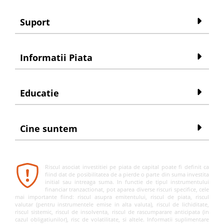
Suport
Informatii Piata
Educatie
Cine suntem
Riscul asociat investitiei pe piata de capital poate fi definit ca
fiind dat de posibilitatea de a pierde o parte din suma investita
initial sau intreaga suma. In functie de tipul instrumentului
financiar tranzactionat, pot aparea diverse riscuri specifice, cele
mai importante fiind: riscul asupra emitentului, riscul de piata, riscul
valutar (pentru instrumentele emise in alta valuta), riscul de lichiditate,
riscul sistemic, riscul de insolventa, riscul de rascumparare anticipata (in
cazul obligatiunilor), risc de volatilitate, si altele. Informatii suplimentare