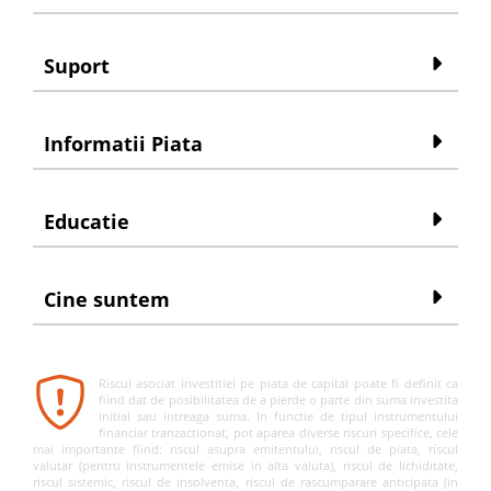
Suport
Informatii Piata
Educatie
Cine suntem
Riscul asociat investitiei pe piata de capital poate fi definit ca
fiind dat de posibilitatea de a pierde o parte din suma investita
initial sau intreaga suma. In functie de tipul instrumentului
financiar tranzactionat, pot aparea diverse riscuri specifice, cele
mai importante fiind: riscul asupra emitentului, riscul de piata, riscul
valutar (pentru instrumentele emise in alta valuta), riscul de lichiditate,
riscul sistemic, riscul de insolventa, riscul de rascumparare anticipata (in