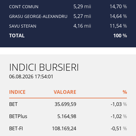
5,29
mii
14,70
%
CONT COMUN
5,27
mii
14,64
%
GRASU GEORGE-ALEXANDRU
4,16
mii
11,54
%
SAVU STEFAN
TOTAL
100
%
INDICI BURSIERI
06.08.2026 17:54:01
INDICE
VALOARE
%
BET
35.699,59
-1,03
%
BETPlus
5.164,98
-1,02
%
BET-FI
108.169,24
-0,51
%