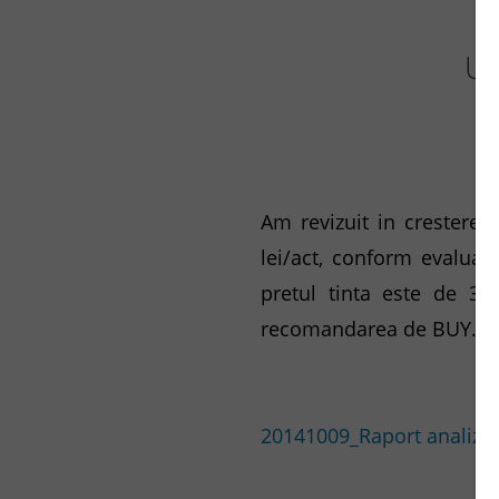
Up
Am revizuit in crestere 
lei/act, conform evaluar
pretul tinta este de 31
recomandarea de BUY.
20141009_Raport analiza