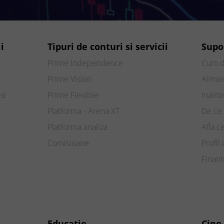
i
Tipuri de conturi si servicii
Supo
Prime Independence
Cum d
Prime Vision
Alimen
si
Prime Flexible
Inaint
Platforma - Arena XT
De ce 
Platforma analiza
Afla c
Comisioane
Profil 
Finan
Educatie
Cine