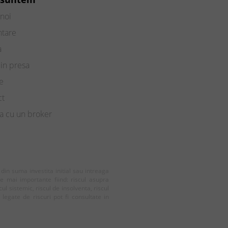
noi
ntare
a
in presa
e
ct
a cu un broker
e din suma investita initial sau intreaga
le mai importante fiind: riscul asupra
cul sistemic, riscul de insolventa, riscul
e legate de riscuri pot fi consultate in