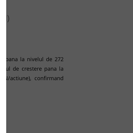
GN)
), pana la nivelul de 272
ialul de crestere pana la
RON/actiune), confirmand