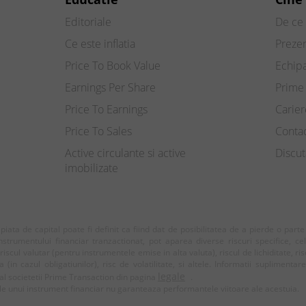
Editoriale
De ce 
Ce este inflatia
Preze
Price To Book Value
Echip
Earnings Per Share
Prime 
Price To Earnings
Carier
Price To Sales
Conta
Active circulante si active
Discut
imobilizate
e piata de capital poate fi definit ca fiind dat de posibilitatea de a pierde o part
nstrumentului financiar tranzactionat, pot aparea diverse riscuri specifice, ce
 riscul valutar (pentru instrumentele emise in alta valuta), riscul de lichiditate, ris
in cazul obligatiunilor), risc de volatilitate, si altele. Informatii suplimentar
legale
l societetii Prime Transaction din pagina
.
e unui instrument financiar nu garanteaza performantele viitoare ale acestuia.