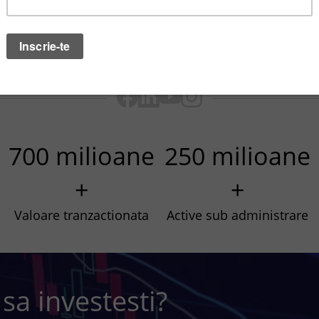
700 milioane
250 milioane
+
+
Valoare tranzactionata
Active sub administrare
 sa investesti?