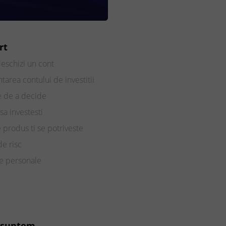
rt
eschizi un cont
tarea contului de investitii
e de a decide
sa investesti
e produs ti se potriveste
de risc
te personale
 suntem