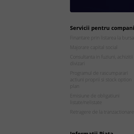
Servicii pentru compani
Finantare prin listarea la bursa
Majorare capital social
Consultanta in fuziuni, achizitii 
divizari
Programul de rascumparari
actiuni proprii si stock option
plan
Emisiune de obligatiuni
listate/nelistate
Retragere de la tranzactionare
Informatii Piata