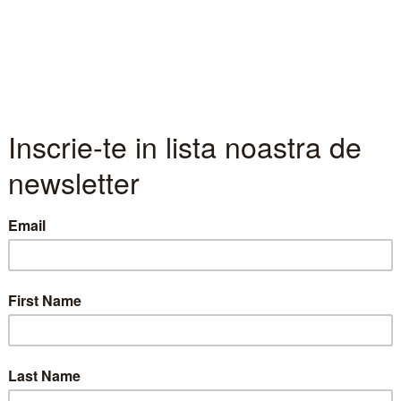
date raport de analiza Transgaz (T
cu 17,2% pretul tinta pentru actiunile Transgaz (TGN
ii prin metoda Discounted Cash Flows (DCF). Potent
% fata de nivelul din data de 02.07.2014 (207,9 
 Transgaz 05_07_2014.pdf