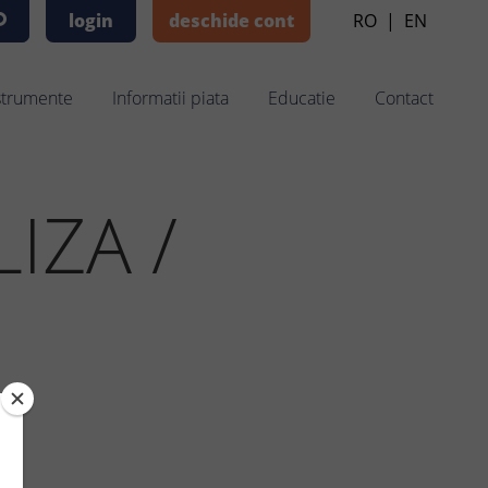
login
deschide cont
RO
|
EN
strumente
Informatii piata
Educatie
Contact
IZA /