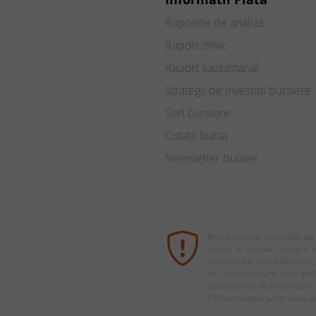
Rapoarte de analiza
Raport zilnic
Raport saptamanal
Strategii de investitii bursiere
Stiri bursiere
Cotatii bursa
Newsletter bursier
Riscul asociat investitiei p
suma. In functie de tipul i
emitentului, riscul de piata,
de rascumparare anticipata (
Documentul de prezentare a
Performantele anterioare al