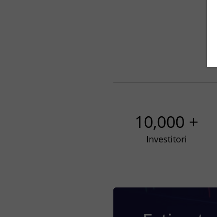
10,000 +
Investitori