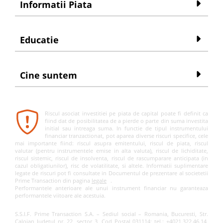
Informatii Piata
Educatie
Cine suntem
Riscul asociat investitiei pe piata de capital poate fi definit ca
fiind dat de posibilitatea de a pierde o parte din suma investita
initial sau intreaga suma. In functie de tipul instrumentului
financiar tranzactionat, pot aparea diverse riscuri specifice, cele
mai importante fiind: riscul asupra emitentului, riscul de piata, riscul
valutar (pentru instrumentele emise in alta valuta), riscul de lichiditate,
riscul sistemic, riscul de insolventa, riscul de rascumparare anticipata (in
cazul obligatiunilor), risc de volatilitate, si altele. Informatii suplimentare
legate de riscuri pot fi consultate in Documentul de prezentare al societetii
Prime Transaction din pagina
legale
.
Performantele anterioare ale unui instrument financiar nu garanteaza
performantele viitoare ale acestuia.
S.S.I.F. Prime Transaction S.A. – Sediul social – Romania, Bucuresti, Str.
Caloian Judetul nr. 22, sector 3, Cod Postal 031114; tel.: +4021.322.46.14,