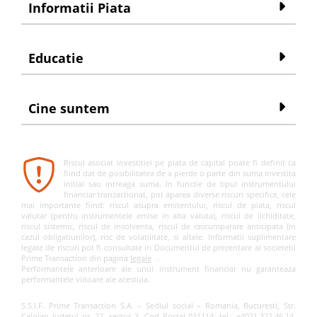
Informatii Piata
Educatie
Cine suntem
Riscul asociat investitiei pe piata de capital poate fi definit ca
fiind dat de posibilitatea de a pierde o parte din suma investita
initial sau intreaga suma. In functie de tipul instrumentului
financiar tranzactionat, pot aparea diverse riscuri specifice, cele
mai importante fiind: riscul asupra emitentului, riscul de piata, riscul
valutar (pentru instrumentele emise in alta valuta), riscul de lichiditate,
riscul sistemic, riscul de insolventa, riscul de rascumparare anticipata (in
cazul obligatiunilor), risc de volatilitate, si altele. Informatii suplimentare
legate de riscuri pot fi consultate in Documentul de prezentare al societetii
Prime Transaction din pagina
legale
.
Performantele anterioare ale unui instrument financiar nu garanteaza
performantele viitoare ale acestuia.
S.S.I.F. Prime Transaction S.A. – Sediul social – Romania, Bucuresti, Str.
Caloian Judetul nr. 22, sector 3, Cod Postal 031114; tel.: +4021.322.46.14,