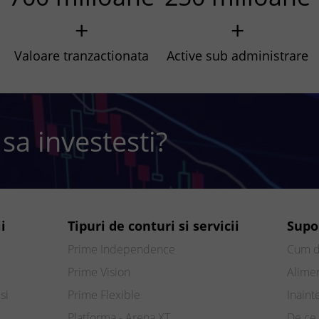
+
+
Valoare tranzactionata
Active sub administrare
 sa investesti?
i
Tipuri de conturi si servicii
Supo
Prime Independence
Cum d
Prime Vision
Alimen
si
Prime Flexible
Inaint
Platforma - Arena XT
De ce 