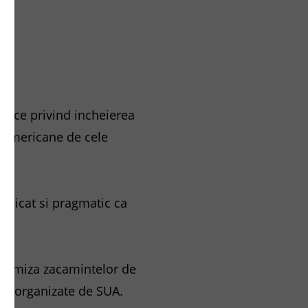
 pace privind incheierea
r americane de cele
aspicat si pragmatic ca
iar miza zacamintelor de
ace organizate de SUA.