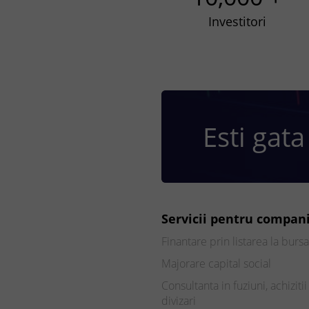
Investitori
Esti gata
Servicii pentru compani
Finantare prin listarea la bursa
Majorare capital social
Consultanta in fuziuni, achizitii 
divizari