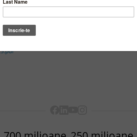
ne garantate de SUA in orice conditii se spulbera pe 
in cadrul NATO este pe cale sa se schimbe se inmulte
 informatii ar trebui incluse in cursurile de tranzact
25.pdf
700 milioane
250 milioane