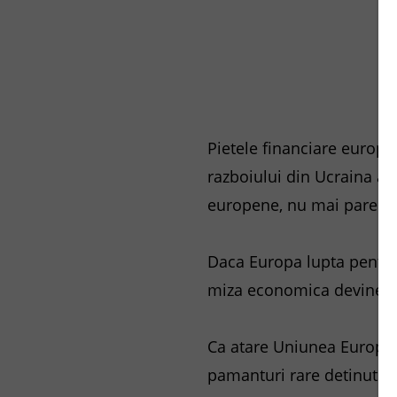
Pietele financiare europe
razboiului din Ucraina a
europene, nu mai pare doa
Daca Europa lupta pentru 
miza economica devine m
Ca atare Uniunea European
pamanturi rare detinute d