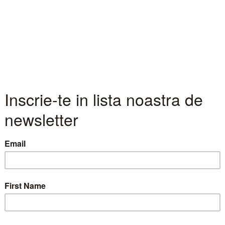
Jurnal de Bursa - 24.02.2025
ne au fost impactate de modul in care negocierile de
u evoluat in ultima saptamana. Decuplarea intereselo
r o posibilitate ci a devenit o certitudine.
democratie si valori politice si morale, SUA a spus r
ai importanta.
a va trebui sa isi organizeze si finanteze apararea, 
e Ucraina este un punct central al negocierilor de p