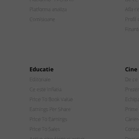
Platforma analiza
Afla c
Comisioane
Profil 
Finan
Educatie
Cine
Editoriale
De ce 
Ce este inflatia
Preze
Price To Book Value
Echip
Earnings Per Share
Prime 
Price To Earnings
Carier
Price To Sales
Conta