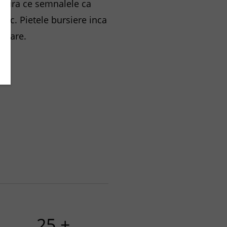
masura ce semnalele ca
sc. Pietele bursiere inca
ionare.
25 +