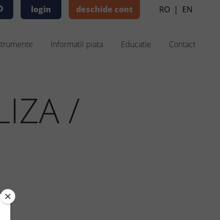
login
deschide cont
RO
|
EN
strumente
Informatii piata
Educatie
Contact
IZA /