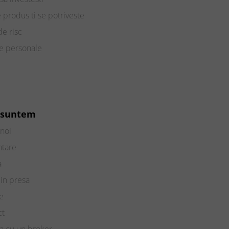
e produs ti se potriveste
de risc
te personale
 suntem
noi
ntare
a
in presa
e
ct