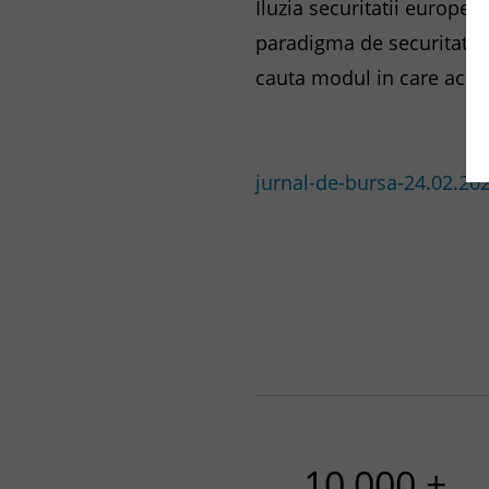
Iluzia securitatii europe
paradigma de securitate d
cauta modul in care aceste
jurnal-de-bursa-24.02.20
10,000 +