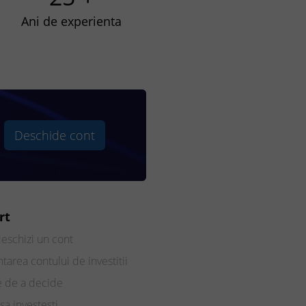
Ani de experienta
Deschide cont
rt
eschizi un cont
tarea contului de investitii
e de a decide
sa investesti