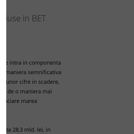
incluse in BET
ii ce intra in componenta
tr-o maniera semnificativa
e unor cifre in scadere,
sa nu de o maniera mai
inanciare marea
eaza 28,3 mld. lei, in