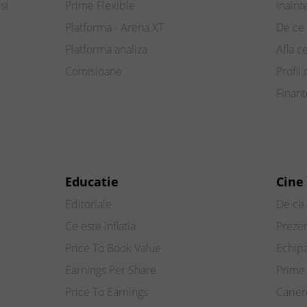
si
Prime Flexible
Inaint
Platforma - Arena XT
De ce 
Platforma analiza
Afla c
Comisioane
Profil 
Finan
Educatie
Cine
Editoriale
De ce 
Ce este inflatia
Preze
Price To Book Value
Echip
Earnings Per Share
Prime 
Price To Earnings
Carier