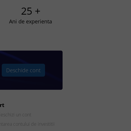
25 +
Ani de experienta
Deschide cont
rt
eschizi un cont
tarea contului de investitii