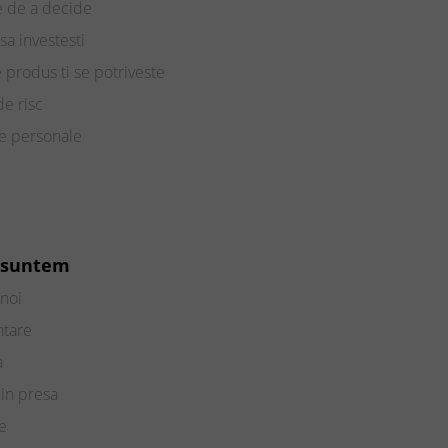
e de a decide
sa investesti
e produs ti se potriveste
de risc
te personale
 suntem
noi
ntare
a
in presa
e