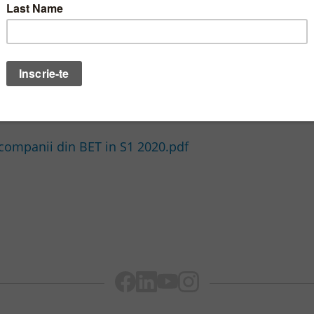
 de perioada aferenta anului trecut. Influenta semnif
in cazul careia evaluarea activelor detinute la preturi
ri negative. O alta influenta importanta a fost deter
o cifra de afaceri mai mica cu circa 1.15 mld lei.
t companii din BET in S1 2020.pdf