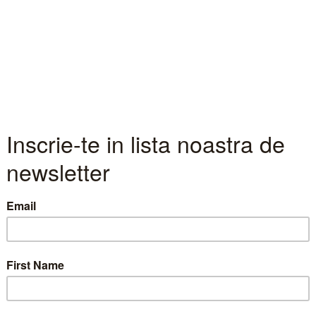
turilor si a profiturilor companiilor 
in S1 2020
estriale, publicate in ultima perioada de catre emitent
eptate cu un interes deosebit, intrucat ele reflecta in
VID-19 asupra activitatii acestor companii. Previziunil
 cat mai ales al profitabilitatii, au fost confirmate. In
le pietei, astfel incat ulterior momentul anunturilor f
au cunoscut cresteri.
le celor saptesprezece emitenti din indicele BET totaliz