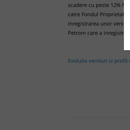
scadere cu peste 12% fata
catre Fondul Proprietatea 
inregistrarea unor venitu
Petrom care a inregistrat 
Evolutie venituri si profi