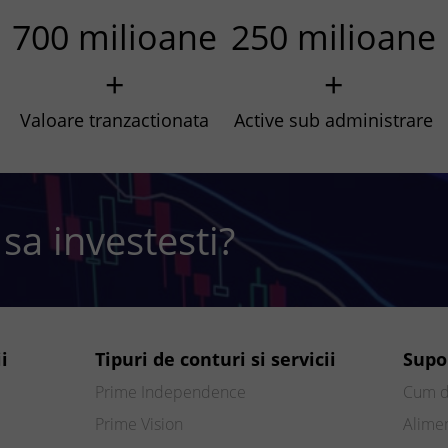
700 milioane
250 milioane
+
+
Valoare tranzactionata
Active sub administrare
 sa investesti?
i
Tipuri de conturi si servicii
Supo
Prime Independence
Cum d
Prime Vision
Alimen