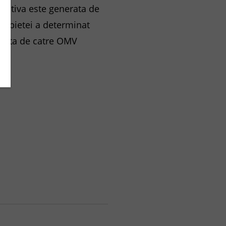
icativa este generata de
le pietei a determinat
minata de catre OMV