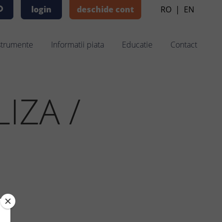
login
deschide cont
RO
|
EN
strumente
Informatii piata
Educatie
Contact
IZA /