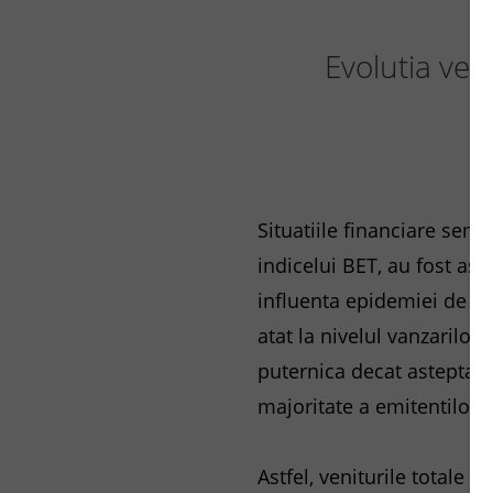
Evolutia veni
Situatiile financiare sem
indicelui BET, au fost ast
influenta epidemiei de CO
atat la nivelul vanzarilor
puternica decat asteptari
majoritate a emitentilor, 
Astfel, veniturile totale a