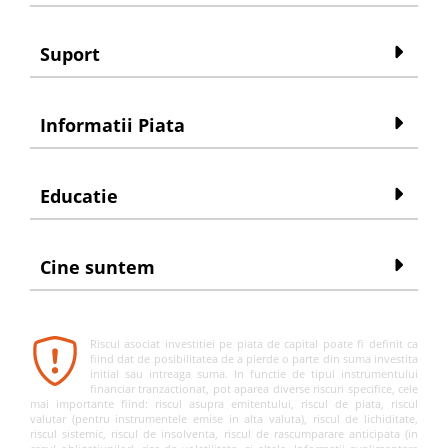
Suport
Informatii Piata
Educatie
Cine suntem
Riscul asociat investitiei pe piata de capital poate fi definit ca
fiind dat de posibilitatea de a pierde o parte din suma investita
initial sau intreaga suma. In functie de tipul instrumentului
financiar tranzactionat, pot aparea diverse riscuri specifice, cele
mai importante fiind: riscul asupra emitentului, riscul de piata, riscul
valutar (pentru instrumentele emise in alta valuta), riscul de lichiditate,
riscul sistemic, riscul de insolventa, riscul de rascumparare anticipata (in