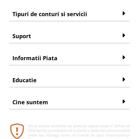
Tipuri de conturi si servicii
Suport
Informatii Piata
Educatie
Cine suntem
Riscul asociat investitiei pe piata de capital poate fi definit ca
fiind dat de posibilitatea de a pierde o parte din suma investita
initial sau intreaga suma. In functie de tipul instrumentului