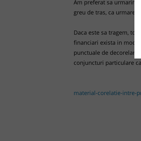
Am preferat sa urmarim sep
greu de tras, ca urmare a 
Daca este sa tragem, totusi
financiari exista in mod n
punctuale de decorelare s
conjuncturi particulare ca
material-corelatie-intre-pr