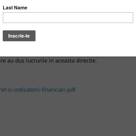
arat situatia fiecarui emitent inclus in material, con
diferentelor mari inregistrate de la un caz la altul.
, o concluzie generala, aceasta ar fi ca intre pretul ac
atural o corelatie destul de puternica, iar acolo unde
emnificativa intre evolutia bursiera si cea economica
re au dus lucrurile in aceasta directie.
et-si-indicatorii-financiari.pdf