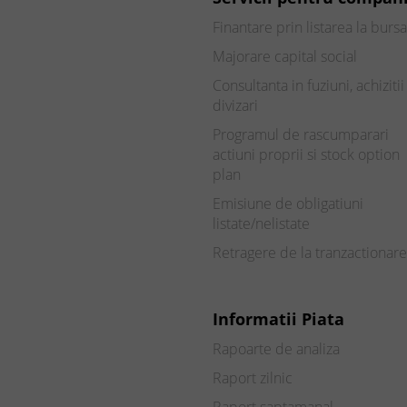
Finantare prin listarea la bursa
Majorare capital social
Consultanta in fuziuni, achizitii 
divizari
Programul de rascumparari
actiuni proprii si stock option
plan
Emisiune de obligatiuni
listate/nelistate
Retragere de la tranzactionare
Informatii Piata
Rapoarte de analiza
Raport zilnic