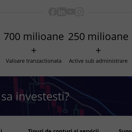
700 milioane
250 milioane
+
+
Valoare tranzactionata
Active sub administrare
 sa investesti?
i
Tipuri de conturi si servicii
Supo