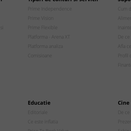
Prime Independence
Cum d
Prime Vision
Alimen
si
Prime Flexible
Inaint
Platforma - Arena XT
De ce 
Platforma analiza
Afla c
Comisioane
Profil 
Finan
Educatie
Cine
Editoriale
De ce 
Ce este inflatia
Preze