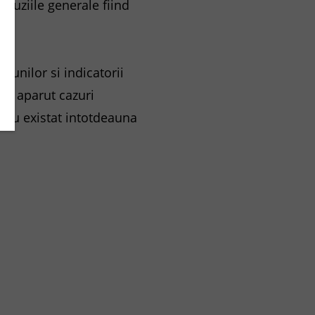
cluziile generale fiind
tiunilor si indicatorii
 au aparut cazuri
 au existat intotdeauna