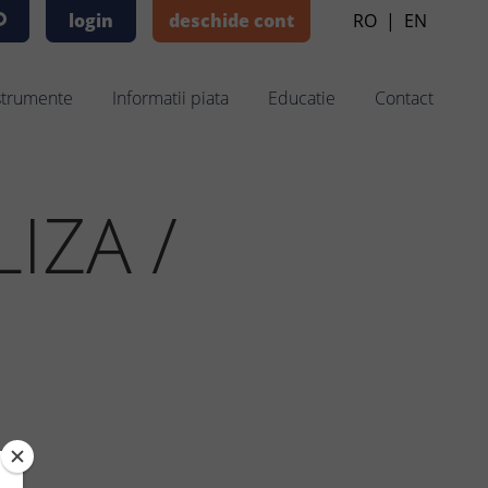
login
deschide cont
RO
|
EN
strumente
Informatii piata
Educatie
Contact
IZA /