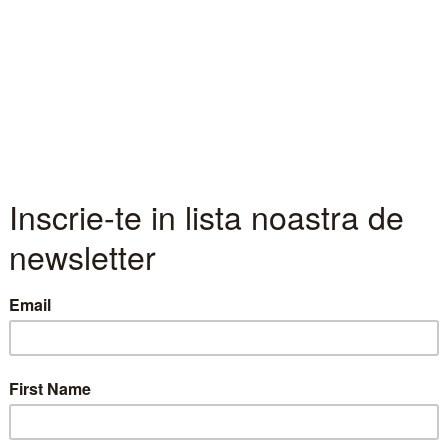
 intre pretul actiunilor si indicatorii 
 al actiunilor este rezultatul unei combinatii de factor
 financiare, stirile si asteptarile de viitor pe care le au
i asteptarile lucrurile sunt imposibil de cuantificat si a
i vizibil si masurabil asupra cotatiei bursiere.
 locale, numarul emitentilor pentru care este relevant c
ele financiare este unul limitat, din cauza lichiditatii 
.