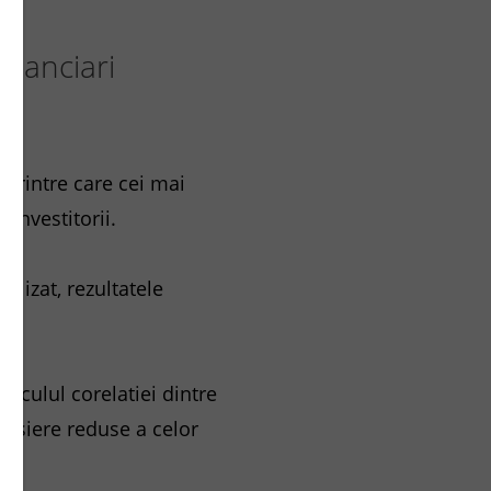
financiari
i printre care cei mai
 investitorii.
nalizat, rezultatele
alculul corelatiei dintre
bursiere reduse a celor