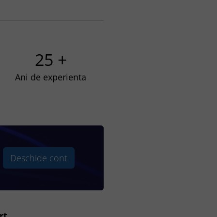
25 +
Ani de experienta
Deschide cont
rt