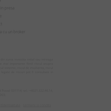
a
in presa
e
ct
a cu un broker
e din suma investita initial sau intreaga
le mai importante fiind: riscul asupra
cul sistemic, riscul de insolventa, riscul
e legate de riscuri pot fi consultate in
od Postal 031114; tel.: +4021.322.46.14,
2003;
nfidentialitate
termeni si conditii