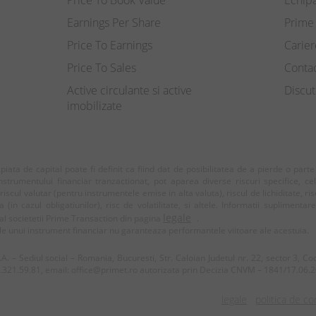
Price To Book Value
Echip
Earnings Per Share
Prime 
Price To Earnings
Carier
Price To Sales
Conta
Active circulante si active
Discut
imobilizate
e piata de capital poate fi definit ca fiind dat de posibilitatea de a pierde o part
nstrumentului financiar tranzactionat, pot aparea diverse riscuri specifice, ce
 riscul valutar (pentru instrumentele emise in alta valuta), riscul de lichiditate, ris
in cazul obligatiunilor), risc de volatilitate, si altele. Informatii suplimentar
legale
l societetii Prime Transaction din pagina
.
e unui instrument financiar nu garanteaza performantele viitoare ale acestuia.
.A. – Sediul social – Romania, Bucuresti, Str. Caloian Judetul nr. 22, sector 3, C
.321.59.81, email: office@primet.ro autorizata prin Decizia CNVM – 1841/17.06.
legale
politica de co