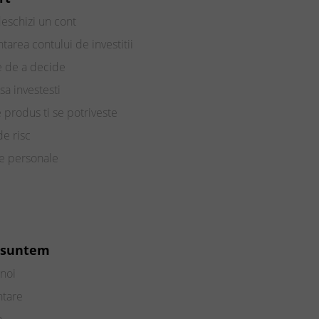
eschizi un cont
tarea contului de investitii
e de a decide
sa investesti
e produs ti se potriveste
de risc
te personale
 suntem
noi
ntare