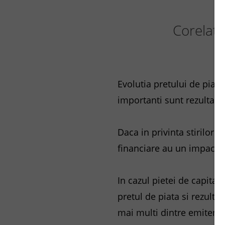
Corelatia
Evolutia pretului de piata
importanti sunt rezultatele
Daca in privinta stirilor s
financiare au un impact ma
In cazul pietei de capital
pretul de piata si rezultat
mai multi dintre emitenti