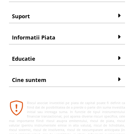
Suport
Informatii Piata
Educatie
Cine suntem
Riscul asociat investitiei pe piata de capital poate fi definit ca
fiind dat de posibilitatea de a pierde o parte din suma investita
initial sau intreaga suma. In functie de tipul instrumentului
financiar tranzactionat, pot aparea diverse riscuri specifice, cele
mai importante fiind: riscul asupra emitentului, riscul de piata, riscul
valutar (pentru instrumentele emise in alta valuta), riscul de lichiditate,
riscul sistemic, riscul de insolventa, riscul de rascumparare anticipata (in