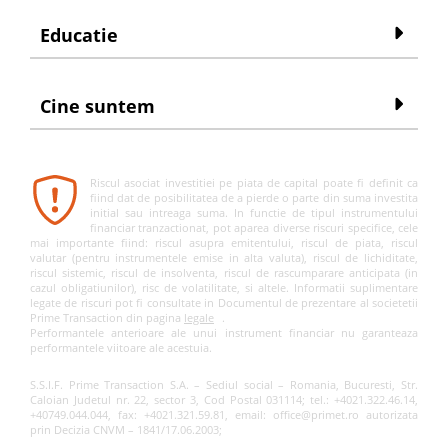
Educatie
Cine suntem
Riscul asociat investitiei pe piata de capital poate fi definit ca
fiind dat de posibilitatea de a pierde o parte din suma investita
initial sau intreaga suma. In functie de tipul instrumentului
financiar tranzactionat, pot aparea diverse riscuri specifice, cele
mai importante fiind: riscul asupra emitentului, riscul de piata, riscul
valutar (pentru instrumentele emise in alta valuta), riscul de lichiditate,
riscul sistemic, riscul de insolventa, riscul de rascumparare anticipata (in
cazul obligatiunilor), risc de volatilitate, si altele. Informatii suplimentare
legate de riscuri pot fi consultate in Documentul de prezentare al societetii
Prime Transaction din pagina
legale
.
Performantele anterioare ale unui instrument financiar nu garanteaza
performantele viitoare ale acestuia.
S.S.I.F. Prime Transaction S.A. – Sediul social – Romania, Bucuresti, Str.
Caloian Judetul nr. 22, sector 3, Cod Postal 031114; tel.: +4021.322.46.14,
+40749.044.044, fax: +4021.321.59.81, email: office@primet.ro autorizata
prin Decizia CNVM – 1841/17.06.2003;