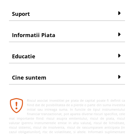
Suport
Informatii Piata
Educatie
Cine suntem
Riscul asociat investitiei pe piata de capital poate fi definit ca
fiind dat de posibilitatea de a pierde o parte din suma investita
initial sau intreaga suma. In functie de tipul instrumentului
financiar tranzactionat, pot aparea diverse riscuri specifice, cele
mai importante fiind: riscul asupra emitentului, riscul de piata, riscul
valutar (pentru instrumentele emise in alta valuta), riscul de lichiditate,
riscul sistemic, riscul de insolventa, riscul de rascumparare anticipata (in
cazul obligatiunilor), risc de volatilitate, si altele. Informatii suplimentare