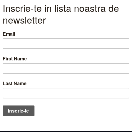
teste in actiuni WINE in doar 5 m
PREȚ
VALOAREA
MEDIU
TRANZACTIONATA
VOLUM
CAPITA
19,6500
60.104,40
3.056
814.65
VARIATII PRE
AN CURENT
12 LUNI
1,75
%
-2,70
%