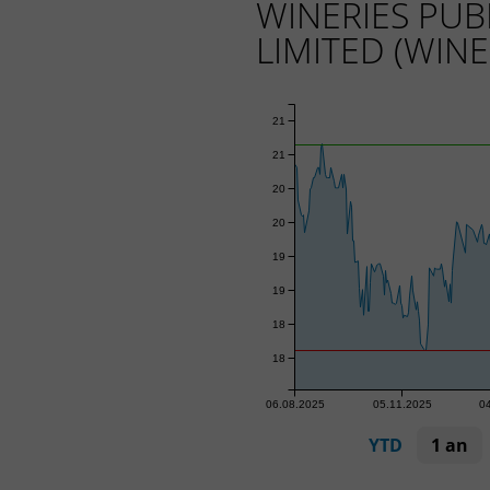
WINERIES PU
LIMITED (WINE
21
21
20
20
19
19
18
18
06.08.2025
05.11.2025
0
YTD
1 an