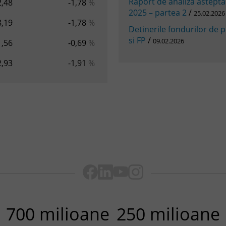
Raport de analiza asteptar
2,48
-1,78
%
2025 – partea 2
/
25.02.2026
8,19
-1,78
%
Detinerile fondurilor de pe
si FP
/
09.02.2026
1,56
-0,69
%
2,93
-1,91
%
700 milioane
250 milioane