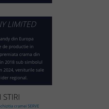
Y LIMITED
brandy din Europa
e de productie in
i premiata crama din
 din 2018 sub simbolul
n 2024, veniturile sale
ider regional.
 STIRI
 achizitia cramei SERVE