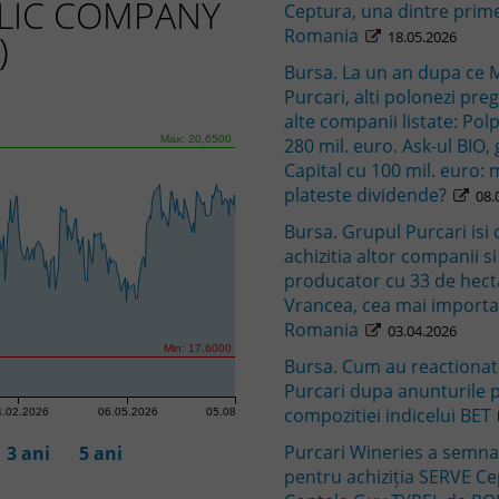
BLIC COMPANY
Ceptura, una dintre prime
Romania
)
18.05.2026
Bursa. La un an dupa ce
Purcari, alti polonezi pre
alte companii listate: Po
Max: 20,6500
280 mil. euro. Ask-ul BIO, g
Capital cu 100 mil. euro: m
plateste dividende?
08.
Bursa. Grupul Purcari isi
achizitia altor companii si
producator cu 33 de hectar
Vrancea, cea mai importan
Romania
03.04.2026
Min: 17,6000
Bursa. Cum au reactionat 
Purcari dupa anunturile 
compozitiei indicelui BET
4.02.2026
06.05.2026
05.08.2026
Purcari Wineries a semna
3 ani
5 ani
pentru achiziţia SERVE Ce