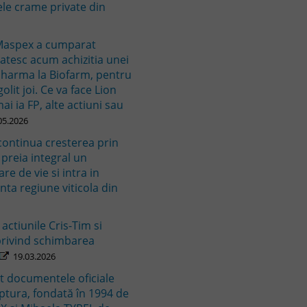
le crame private din
 Maspex a cumparat
gatesc acum achizitia unei
lpharma la Biofarm, pentru
olit joi. Ce va face Lion
ai ia FP, alte actiuni sau
05.2026
 continua cresterea prin
 preia integral un
e de vie si intra in
ta regiune viticola din
actiunile Cris-Tim si
privind schimbarea
19.03.2026
t documentele oficiale
ptura, fondată în 1994 de