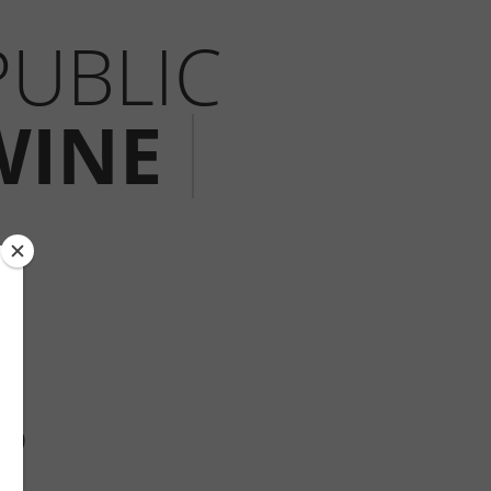
PUBLIC
WINE
%
39