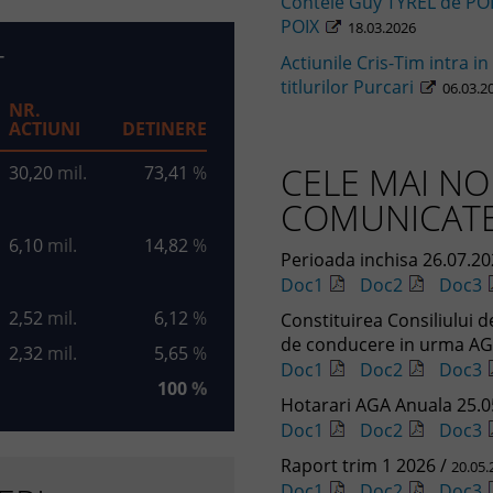
Contele Guy TYREL de POI
POIX
18.03.2026
T
Actiunile Cris-Tim intra in
titlurilor Purcari
06.03.2
NR.
ACTIUNI
DETINERE
CELE MAI NO
30,20
mil.
73,41
%
COMUNICATE
6,10
mil.
14,82
%
Perioada inchisa 26.07.20
Doc1
Doc2
Doc3
2,52
mil.
6,12
%
Constituirea Consiliului 
de conducere in urma AG
2,32
mil.
5,65
%
Doc1
Doc2
Doc3
100
%
Hotarari AGA Anuala 25.0
Doc1
Doc2
Doc3
Raport trim 1 2026 /
20.05.
Doc1
Doc2
Doc3