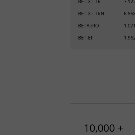
BET-XT-TR
7.12
BET-XT-TRN
6.86
BETAeRO
1.07
BET-EF
1.96
10,000 +