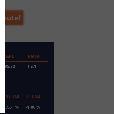
inute!
LIZARE
PIATA
3.595,80
Int'l
T
3 LUNI
1 LUNA
7,61
%
-1,00
%