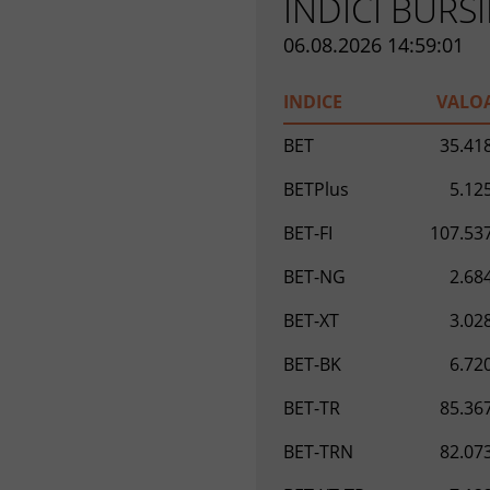
INDICI BURSI
06.08.2026 14:59:01
INDICE
VALO
BET
35.41
BETPlus
5.12
BET-FI
107.53
BET-NG
2.68
BET-XT
3.02
BET-BK
6.72
BET-TR
85.36
BET-TRN
82.07