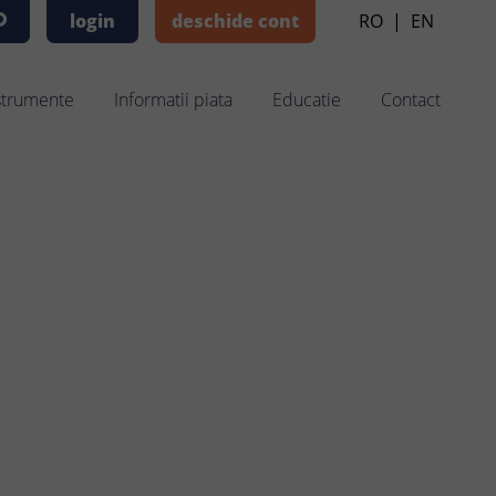
login
deschide cont
RO
|
EN
strumente
Informatii piata
Educatie
Contact