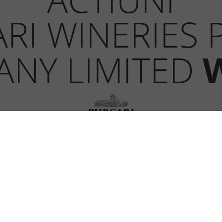
RI WINERIES 
NY LIMITED
Ultimul pret:
19,800 |
0,100
|
0,51
ltima tranzactie:
06.08.2026 14:21: