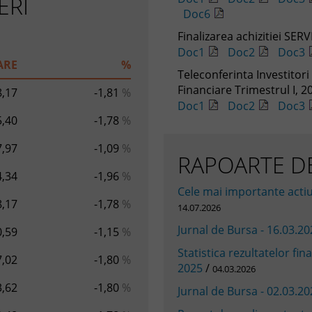
ERI
Doc6
Finalizarea achizitiei SER
Doc1
Doc2
Doc3
ARE
%
Teleconferinta Investitori 
Financiare Trimestrul I, 2
8,17
-1,81
%
Doc1
Doc2
Doc3
5,40
-1,78
%
7,97
-1,09
%
RAPOARTE DE
4,34
-1,96
%
Cele mai importante actiu
8,17
-1,78
%
14.07.2026
Jurnal de Bursa - 16.03.2
0,59
-1,15
%
Statistica rezultatelor fi
7,02
-1,80
%
2025
/
04.03.2026
3,62
-1,80
%
Jurnal de Bursa - 02.03.2