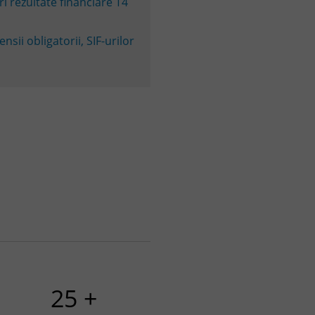
i rezultate financiare T4
nsii obligatorii, SIF-urilor
25 +