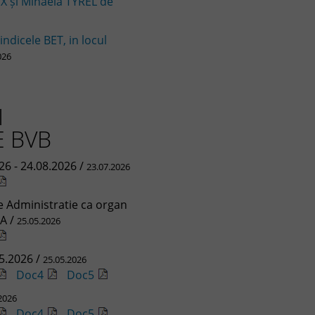
X şi Mihaela TYREL de
 indicele BET, in locul
026
I
 BVB
26 - 24.08.2026 /
23.07.2026
de Administratie ca organ
A /
25.05.2026
5.2026 /
25.05.2026
Doc4
Doc5
2026
Doc4
Doc5