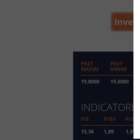
Inves
PRET
PRET
MAXIM
MINIM
19,8000
19,6000
INDICATORI
P/E
P/BV
P/S
15,36
1,89
1,87