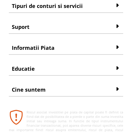
Tipuri de conturi si servicii
Suport
Informatii Piata
Educatie
Cine suntem
Riscul asociat investitiei pe piata de capital poate fi definit ca
fiind dat de posibilitatea de a pierde o parte din suma investita
initial sau intreaga suma. In functie de tipul instrumentului
financiar tranzactionat, pot aparea diverse riscuri specifice, cele
mai importante fiind: riscul asupra emitentului, riscul de piata, riscul