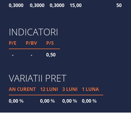
0,3000
0,3000
0,3000
15,00
50
INDICATORI
P/E
P/BV
P/S
-
-
0,50
VARIATII PRET
AN CURENT
12 LUNI
3 LUNI
1 LUNA
0,00
%
0,00
%
0,00
%
0,00
%