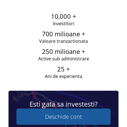
10,000 +
Investitori
700 milioane +
Valoare tranzactionata
250 milioane +
Active sub administrare
25 +
Ani de experienta
Esti gata sa investesti?
Deschide cont