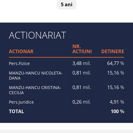
5 ani
ACTIONARIAT
NR.
ACTIONAR
ACTIUNI
DETINERE
3,48
mil.
64,77
%
Pers.Fizice
0,81
mil.
15,16
%
MANZU-HANCU NICOLETA-
DANA
0,81
mil.
15,16
%
MANZU-HANCU CRISTINA-
CECILIA
0,26
mil.
4,91
%
Pers.Juridice
TOTAL
100
%