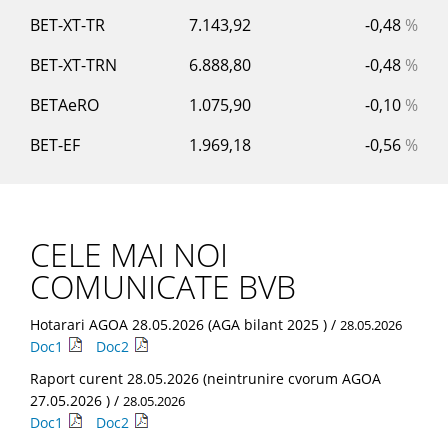
BET-XT-TR
7.143,92
-0,48
%
BET-XT-TRN
6.888,80
-0,48
%
BETAeRO
1.075,90
-0,10
%
BET-EF
1.969,18
-0,56
%
CELE MAI NOI
COMUNICATE BVB
Hotarari AGOA 28.05.2026 (AGA bilant 2025 ) /
28.05.2026
Doc1
Doc2
Raport curent 28.05.2026 (neintrunire cvorum AGOA
27.05.2026 ) /
28.05.2026
Doc1
Doc2