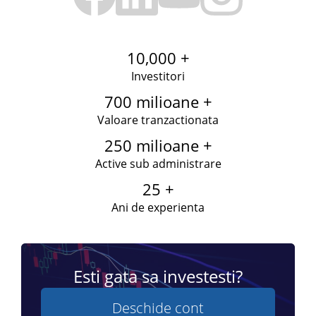
10,000 +
Investitori
700 milioane +
Valoare tranzactionata
250 milioane +
Active sub administrare
25 +
Ani de experienta
Esti gata sa investesti?
Deschide cont