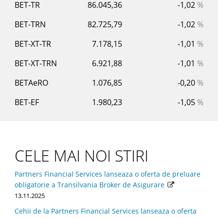
BET-TR
86.045,36
-1,02
%
BET-TRN
82.725,79
-1,02
%
BET-XT-TR
7.178,15
-1,01
%
BET-XT-TRN
6.921,88
-1,01
%
BETAeRO
1.076,85
-0,20
%
BET-EF
1.980,23
-1,05
%
CELE MAI NOI STIRI
Partners Financial Services lanseaza o oferta de preluare
obligatorie a Transilvania Broker de Asigurare
13.11.2025
Cehii de la Partners Financial Services lanseaza o oferta