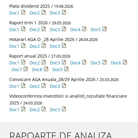
Plata dividend 2025 /
19.06.2026
Doc1
Doc2
Doc3
Raport trim 1 2026 /
29.05.2026
Doc1
Doc2
Doc3
Doc4
Doc5
Hotarari AGA O _28 Aprilie 2026 /
28.04.2026
Doc1
Doc2
Doc3
Raport anual 2025 /
27.03.2026
Doc1
Doc2
Doc3
Doc4
Doc5
Doc6
Doc7
Doc8
Doc9
Convocare AGA Anuala_28/29 Aprilie 2026 /
25.03.2026
Doc1
Doc2
Doc3
Videoconferinta investitori si analisti_rezultate financiare
2025 /
24.03.2026
Doc1
Doc2
Doc3
RAPOARTE DE ANALIZA