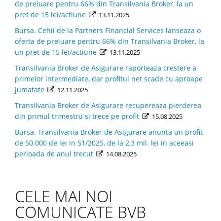
de preluare pentru 66% din Transilvania Broker, la un
pret de 15 lei/actiune
13.11.2025
Bursa. Cehii de la Partners Financial Services lanseaza o
oferta de preluare pentru 66% din Transilvania Broker, la
un pret de 15 lei/actiune
13.11.2025
Transilvania Broker de Asigurare raporteaza crestere a
primelor intermediate, dar profitul net scade cu aproape
jumatate
12.11.2025
Transilvania Broker de Asigurare recupereaza pierderea
din primul trimestru si trece pe profit
15.08.2025
Bursa. Transilvania Broker de Asigurare anunta un profit
de 50.000 de lei in S1/2025, de la 2,3 mil. lei in aceeasi
perioada de anul trecut
14.08.2025
CELE MAI NOI
COMUNICATE BVB