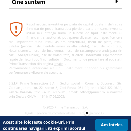
Cine suntem
Riscul asociat investitiei pe piata de capital poate fi definit ca
fiind dat de posibilitatea de a pierde o parte din suma investita
initial sau intreaga suma. In functie de tipul instrumentului
financiar tranzactionat, pot aparea diverse riscuri specifice, cele
mai importante fiind: riscul asupra emitentului, riscul de piata, riscul
valutar (pentru instrumentele emise in alta valuta), riscul de lichiditate,
riscul sistemic, riscul de insolventa, riscul de rascumparare anticipata (in
cazul obligatiunilor), risc de volatilitate, si altele. Informatii suplimentare
legate de riscuri pot fi consultate in Documentul de prezentare al societetii
Prime Transaction din pagina
legale
.
Performantele anterioare ale unui instrument financiar nu garanteaza
performantele viitoare ale acestuia.
S.S.I.F. Prime Transaction S.A. – Sediul social – Romania, Bucuresti, Str.
Caloian Judetul nr. 22, sector 3, Cod Postal 031114; tel.: +4021.322.46.14,
+40749.044.044, fax: +4021.321.59.81, email: office@primet.ro autorizata
prin Decizia CNVM – 1841/17.06.2003;
© 2026 Prime Transaction S.A.
×
legale
politica de confidentialitate
termeni si conditii
Acest site foloseste cookie-uri. Prin
arrow_forward
Afla ce profil de risc ai
Am inteles
continuarea navigarii, iti exprimi acordul