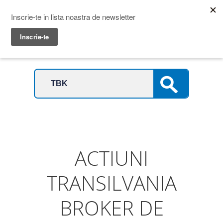
Prime Transaction
Menu
ACTIUNI
TRANSILVANIA
BROKER DE