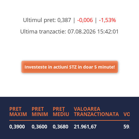
Ultimul pret:
0,387 |
-0,006
|
-1,53%
Ultima tranzactie:
07.08.2026 15:42:01
Investeste in actiuni STZ in doar 5 minute!
PRET
PRET
PREȚ
VALOAREA
MAXIM
MINIM
MEDIU
TRANZACTIONATA
VOLU
0,3900
0,3600
0,3680
21.961,67
59.607