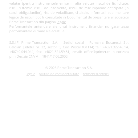
valutar (pentru instrumentele emise in alta valuta), riscul de lichiditate,
riscul sistemic, riscul de insolventa, riscul de rascumparare anticipata (in
cazul obligatiunilor), risc de volatilitate, si altele. Informatii suplimentare
legate de riscuri pot fi consultate in Documentul de prezentare al societetii
Prime Transaction din pagina
legale
.
Performantele anterioare ale unui instrument financiar nu garanteaza
performantele viitoare ale acestuia.
S.S.I.F. Prime Transaction S.A. – Sediul social – Romania, Bucuresti, Str.
Caloian Judetul nr. 22, sector 3, Cod Postal 031114; tel.: +4021.322.46.14,
+40749.044.044, fax: +4021.321.59.81, email: office@primet.ro autorizata
prin Decizia CNVM – 1841/17.06.2003;
© 2026 Prime Transaction S.A.
legale
politica de confidentialitate
termeni si conditii