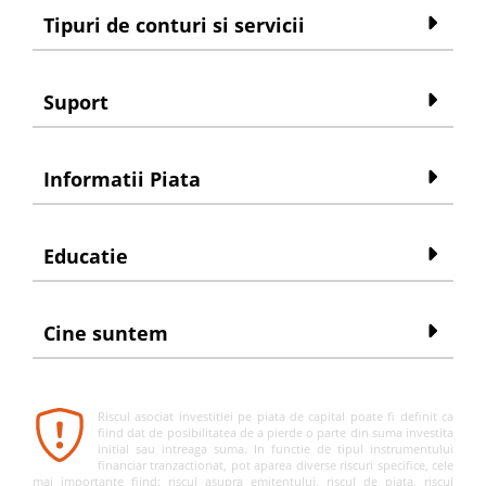
Tipuri de conturi si servicii
Suport
Informatii Piata
Educatie
Cine suntem
Riscul asociat investitiei pe piata de capital poate fi definit ca
fiind dat de posibilitatea de a pierde o parte din suma investita
initial sau intreaga suma. In functie de tipul instrumentului
financiar tranzactionat, pot aparea diverse riscuri specifice, cele
mai importante fiind: riscul asupra emitentului, riscul de piata, riscul