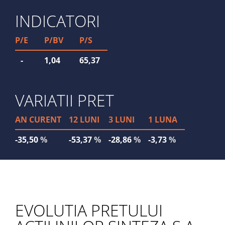
INDICATORI
P/E
P/BV
P/S
-
1,04
65,37
VARIATII PRET
AN CURENT
12 LUNI
3 LUNI
1 LUNA
-35,50
%
-53,37
%
-28,86
%
-3,73
%
EVOLUTIA PRETULUI