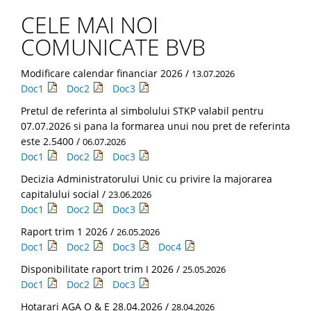
CELE MAI NOI
COMUNICATE BVB
Modificare calendar financiar 2026 /
13.07.2026
Doc1
Doc2
Doc3
Pretul de referinta al simbolului STKP valabil pentru
07.07.2026 si pana la formarea unui nou pret de referinta
este 2.5400 /
06.07.2026
Doc1
Doc2
Doc3
Decizia Administratorului Unic cu privire la majorarea
capitalului social /
23.06.2026
Doc1
Doc2
Doc3
Raport trim 1 2026 /
26.05.2026
Doc1
Doc2
Doc3
Doc4
Disponibilitate raport trim I 2026 /
25.05.2026
Doc1
Doc2
Doc3
Hotarari AGA O & E 28.04.2026 /
28.04.2026