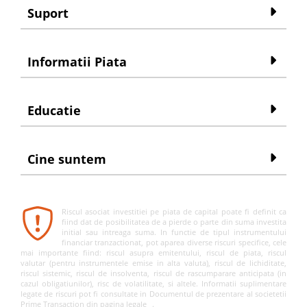
Suport
Informatii Piata
Educatie
Cine suntem
Riscul asociat investitiei pe piata de capital poate fi definit ca
fiind dat de posibilitatea de a pierde o parte din suma investita
initial sau intreaga suma. In functie de tipul instrumentului
financiar tranzactionat, pot aparea diverse riscuri specifice, cele
mai importante fiind: riscul asupra emitentului, riscul de piata, riscul
valutar (pentru instrumentele emise in alta valuta), riscul de lichiditate,
riscul sistemic, riscul de insolventa, riscul de rascumparare anticipata (in
cazul obligatiunilor), risc de volatilitate, si altele. Informatii suplimentare
legate de riscuri pot fi consultate in Documentul de prezentare al societetii
Prime Transaction din pagina
legale
.