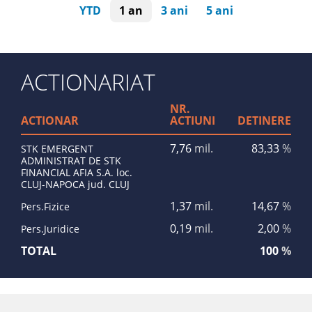
YTD
1 an
3 ani
5 ani
ACTIONARIAT
NR.
ACTIONAR
ACTIUNI
DETINERE
7,76
mil.
83,33
%
STK EMERGENT
ADMINISTRAT DE STK
FINANCIAL AFIA S.A. loc.
CLUJ-NAPOCA jud. CLUJ
1,37
mil.
14,67
%
Pers.Fizice
0,19
mil.
2,00
%
Pers.Juridice
TOTAL
100
%