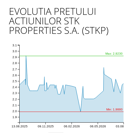
EVOLUTIA PRETULUI
ACTIUNILOR STK
PROPERTIES S.A. (STKP)
3.1
3.0
Max: 2,9230
2.9
2.8
2.7
2.6
2.5
2.4
2.3
2.2
2.1
Min: 1,9880
2.0
1.9
13.08.2025
09.11.2025
06.02.2026
06.05.2026
03.08.2026