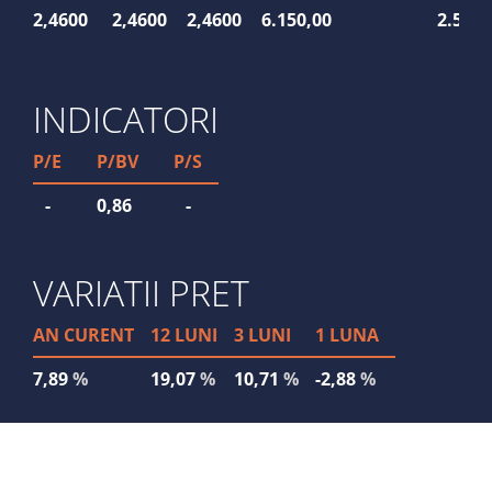
2,4600
2,4600
2,4600
6.150,00
2.500
INDICATORI
P/E
P/BV
P/S
-
0,86
-
VARIATII PRET
AN CURENT
12 LUNI
3 LUNI
1 LUNA
7,89
%
19,07
%
10,71
%
-2,88
%